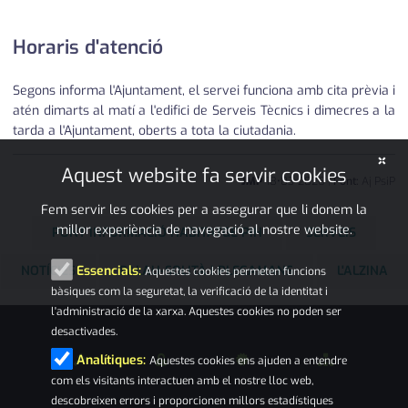
Horaris d'atenció
Segons informa l'Ajuntament, el servei funciona amb cita prèvia i
atén dimarts al matí a l'edifici de Serveis Tècnics i dimecres a la
tarda a l'Ajuntament, oberts a tota la ciutadania.
×
Aquest website fa servir cookies
JMP
18
•
03
•
2026
|
Font:
Aj PsiP
Fem servir les cookies per a assegurar que li donem la
millor experiència de navegació al nostre website.
PUNT INFORMACIÓ HABITATGE PIH
SERVEIS
NOTÍCIES
PALAU-SOLITÀ I PLEGAMANS
L'ALZINA
Essencials:
Aquestes cookies permeten funcions
bàsiques com la seguretat, la verificació de la identitat i
l'administració de la xarxa. Aquestes cookies no poden ser
desactivades.
Analítiques:
Aquestes cookies ens ajuden a entendre
com els visitants interactuen amb el nostre lloc web,
descobreixen errors i proporcionen millors estadístiques