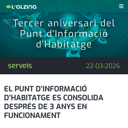
Tercer aniversari del
notícies
Punt d'Informació
últimes notícies
revistes pdf
d'Habitatge
activitats
anunciants
agenda
serveis
22-03-2026
subscripció
cultura
d'interès
economia
EL PUNT D'INFORMACIÓ
D'HABITATGE ES CONSOLIDA
empresa
contacte
DESPRÉS DE 3 ANYS EN
entrevista
farmàcies
FUNCIONAMENT
telèfons
esports