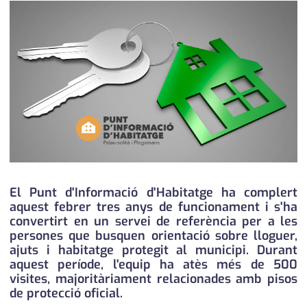
medi ambient
calendari
opinió
política
promo serveis
reportatge
salut
serveis
El Punt d'Informació d'Habitatge ha complert
aquest febrer tres anys de funcionament i s'ha
societat
convertirt en un servei de referència per a les
persones que busquen orientació sobre lloguer,
successos
ajuts i habitatge protegit al municipi. Durant
aquest període, l'equip ha atès més de 500
urbanisme
visites, majoritàriament relacionades amb pisos
de protecció oficial.
editorial