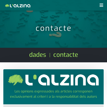
notícies
contacte
últimes notícies
revistes pdf
activitats
anunciants
agenda
dades
contacte
|
subscripció
cultura
d'interès
economia
empresa
contacte
entrevista
farmàcies
Les opinions expressades als articles corresponen
exclusivament al criteri i a la responsabilitat dels autors
telèfons
esports