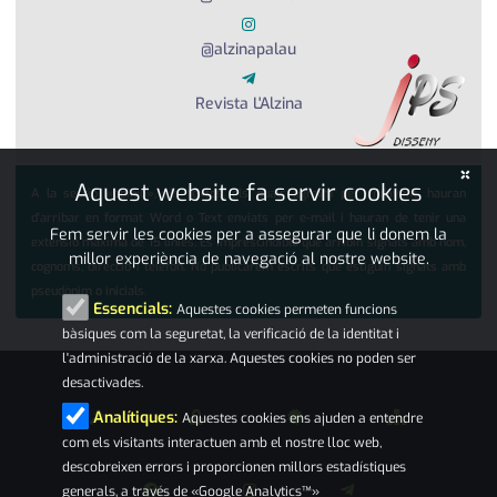
@alzinapalau
Revista L'Alzina
×
Aquest website fa servir cookies
A la secció «opinió», els textos, els quals agraïm per endavant, hauran
d'arribar en format Word o Text enviats per e-mail i hauran de tenir una
Fem servir les cookies per a assegurar que li donem la
extensió màxima de 15 línies. És imprescindible que arribin signats amb nom,
millor experiència de navegació al nostre website.
cognoms, direcció i telèfon. No publicarem escrits que estiguin signats amb
pseudònim o inicials.
Essencials:
Aquestes cookies permeten funcions
bàsiques com la seguretat, la verificació de la identitat i
l'administració de la xarxa. Aquestes cookies no poden ser
desactivades.
Analítiques:
Aquestes cookies ens ajuden a entendre
com els visitants interactuen amb el nostre lloc web,
descobreixen errors i proporcionen millors estadístiques
generals, a través de «Google Analytics™»