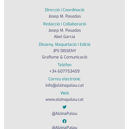
medi ambient
calendari
Direcció i Coordinació
Josep M. Pasadas
opinió
Redacció i Col·laboració
política
Josep M. Pasadas
Abel García
promo serveis
Disseny, Maquetació i Edició
JPS DISSENY
reportatge
Grafisme & Comunicació
Telèfon
salut
+34 607753459
serveis
Correu electrònic
info@alzinapalau.cat
societat
Web
www.alzinapalau.cat
successos
@AlzinaPalau
urbanisme
@AlzinaPalau
editorial