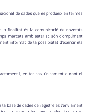
rnacional de dades que es produeix en termes
r la finalitat és la comunicació de novetats
amps marcats amb asterisc són d'ompliment
ent informat de la possibilitat d'exercir els
ctament i, en tot cas, únicament durant el
de la base de dades de registre és l'enviament
 tindran accés a les seves dades, i sota cap