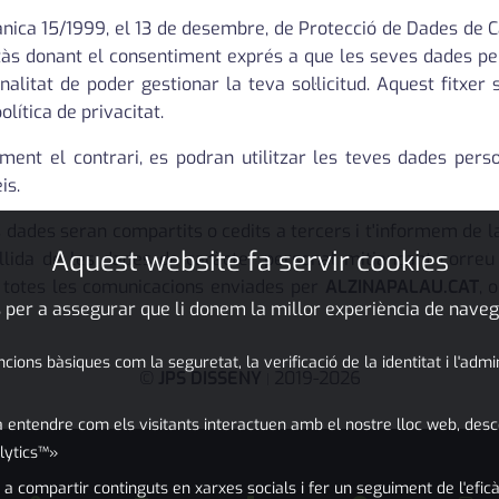
ànica 15/1999, el 13 de desembre, de Protecció de Dades de 
às donant el consentiment exprés a que les seves dades per
alitat de poder gestionar la teva sol·licitud. Aquest fitxer
olítica de privacitat.
ment el contrari, es podran utilitzar les teves dades pers
is.
dades seran compartits o cedits a tercers i t'informem de la p
Aquest website fa servir cookies
recollida de les dades de caràcter personal mitjançant corre
n totes les comunicacions enviades per
ALZINAPALAU.CAT
, 
 per a assegurar que li donem la millor experiència de naveg
ons bàsiques com la seguretat, la verificació de la identitat i l'adm
©
JPS DISSENY
2019-2026
|
 entendre com els visitants interactuen amb el nostre lloc web, desc
lytics™»
 a compartir continguts en xarxes socials i fer un seguiment de l'eficà