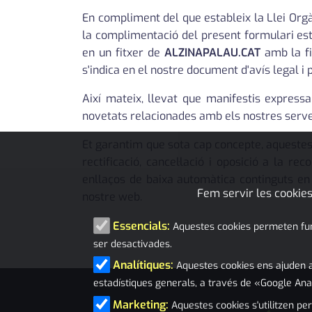
En compliment del que estableix la Llei Org
la complimentació del present formulari est
en un fitxer de
ALZINAPALAU.CAT
amb la fin
s'indica en el nostre document d'avís legal i p
Així mateix, llevat que manifestis expressa
novetats relacionades amb els nostres serve
Et garantim que sota cap concepte, aquestes 
rectificació, cancel·lació i oposició a la 
enllaços de baixa automàtica continguts e
Fem servir les cookies
nostre web.
Essencials:
Aquestes cookies permeten funci
ser desactivades.
Analítiques:
Aquestes cookies ens ajuden a
estadístiques generals, a través de «Google Ana
Marketing:
Aquestes cookies s'utilitzen per