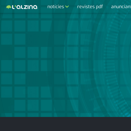
notícies
revistes pdf
anuncian
últimes notícies
activitats
agenda
cultura
economia
empresa
entrevista
esports
medi ambient
opinió