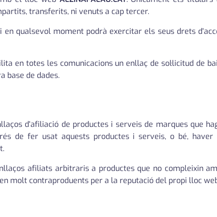
rtits, transferits, ni venuts a cap tercer.
 en qualsevol moment podrà exercitar els seus drets d'accés, 
acilita en totes les comunicacions un enllaç de sol·licitud de
ra base de dades.
llaços d'afiliació de productes i serveis de marques que hag
rés de fer usat aquests productes i serveis, o bé, haver
t.
laços afiliats arbitraris a productes que no compleixin am
en molt contraproduents per a la reputació del propi lloc we