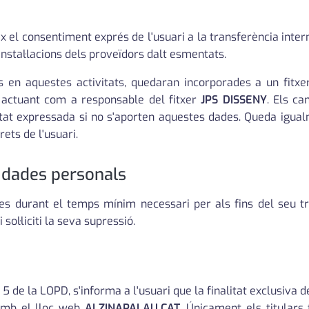
x el consentiment exprés de l'usuari a la transferència inte
instal·lacions dels proveïdors dalt esmentats.
s en aquestes activitats, quedaran incorporades a un fitxe
actuant com a responsable del fitxer
JPS DISSENY
. Els c
alitat expressada si no s'aporten aquestes dades. Queda igualm
rets de l'usuari.
s dades personals
s durant el temps mínim necessari per als fins del seu tra
sol·liciti la seva supressió.
 5 de la LOPD, s'informa a l'usuari que la finalitat exclusiva 
 amb el lloc web
ALZINAPALAU.CAT
. Únicament els titulars