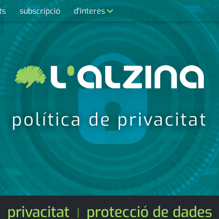
ts
subscripció
d'interès
contacte
farmàcies
telèfons
calendari
política de privacitat
privacitat
protecció de dades
|