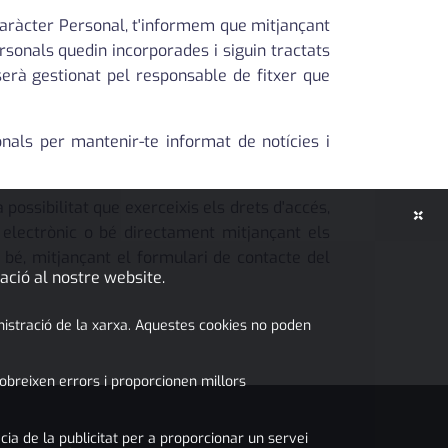
Caràcter Personal, t'informem que mitjançant
sonals quedin incorporades i siguin tractats
 serà gestionat pel responsable de fitxer que
onals per mantenir-te informat de notícies i
ossibilitat que exerceixis els drets d'accés,
×
u electrònic o bé directament mitjançant els
o bé, mitjançant el formulari de contacte del
ació al nostre website.
inistració de la xarxa. Aquestes cookies no poden
obreixen errors i proporcionen millors
cia de la publicitat per a proporcionar un servei