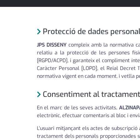
política
promo serveis
Protecció de dades persona
reportatge
JPS DISSENY
compleix amb la normativa cat
salut
relatiu a la protecció de les persones fí
serveis
[RGPD/ACPD], i garanteix el compliment ínte
Caràcter Personal [LOPD], el Reial Decret
societat
normativa vigent en cada moment, i vetlla pe
successos
Consentiment al tractament i
urbanisme
En el marc de les seves activitats,
ALZINAP
editorial
electrònic, efectuar comentaris al bloc i env
L'usuari mitjançant els actes de subscripció
tractament dels personals proporcionades seg