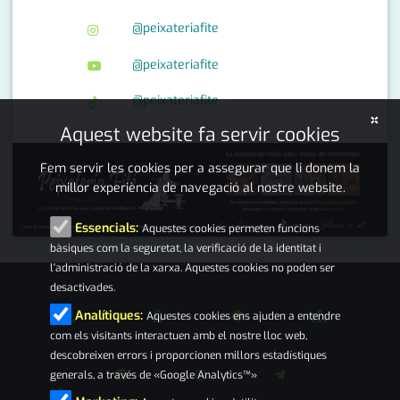
@peixateriafite
@peixateriafite
@peixateriafite
×
Aquest website fa servir cookies
Fem servir les cookies per a assegurar que li donem la
millor experiència de navegació al nostre website.
Essencials:
Aquestes cookies permeten funcions
bàsiques com la seguretat, la verificació de la identitat i
l'administració de la xarxa. Aquestes cookies no poden ser
desactivades.
Analítiques:
Aquestes cookies ens ajuden a entendre
com els visitants interactuen amb el nostre lloc web,
descobreixen errors i proporcionen millors estadístiques
generals, a través de «Google Analytics™»