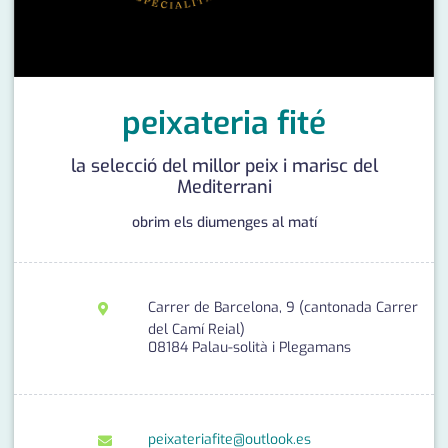
medi ambient
calendari
opinió
política
peixateria fité
promo serveis
la selecció del millor peix i marisc del
Mediterrani
reportatge
obrim els diumenges al matí
salut
serveis
Carrer de Barcelona, 9 (cantonada Carrer
societat
del Camí Reial)
08184 Palau-solità i Plegamans
successos
urbanisme
peixateriafite@outlook.es
editorial