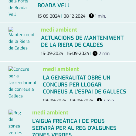
BOADA VELL
15·09·2024
|
08·12·2024
|
1 min.
medi ambient
ACTUACIONS DE MANTENIMENT
DE LA RIERA DE CALDES
15·09·2024
|
15·09·2024
|
2 min.
medi ambient
LA GENERALITAT OBRE UN
CONCURS PER LLOGAR
CONREUS A L'ESPAI DE GALLECS
08·09·2024
|
08·09·2024
|
2 min.
medi ambient
L'AIGUA FREÀTICA I DE POUS
SERVIRÀ PER AL REG D'ALGUNES
ZONES VERDES