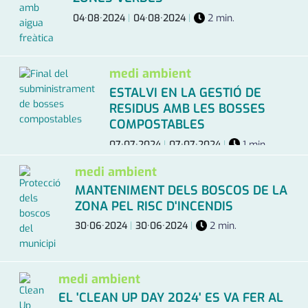
04·08·2024
|
04·08·2024
|
2 min.
medi ambient
ESTALVI EN LA GESTIÓ DE
RESIDUS AMB LES BOSSES
COMPOSTABLES
07·07·2024
|
07·07·2024
|
1 min.
medi ambient
MANTENIMENT DELS BOSCOS DE LA
ZONA PEL RISC D'INCENDIS
30·06·2024
|
30·06·2024
|
2 min.
medi ambient
EL 'CLEAN UP DAY 2024' ES VA FER AL