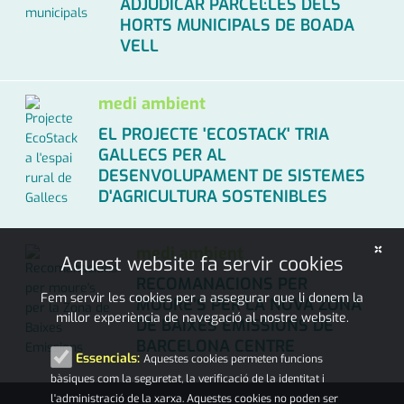
ADJUDICAR PARCEL·LES DELS
HORTS MUNICIPALS DE BOADA
VELL
22·10·2021
|
22·10·2021
|
2 min.
medi ambient
EL PROJECTE 'ECOSTACK' TRIA
GALLECS PER AL
DESENVOLUPAMENT DE SISTEMES
D'AGRICULTURA SOSTENIBLES
09·10·2021
|
09·10·2021
|
3 min.
×
medi ambient
Aquest website fa servir cookies
RECOMANACIONS PER
Fem servir les cookies per a assegurar que li donem la
MOURE'S PER LA NOVA ZONA
millor experiència de navegació al nostre website.
DE BAIXES EMISSIONS DE
BARCELONA CENTRE
Essencials:
Aquestes cookies permeten funcions
19·01·2020
|
19·01·2020
bàsiques com la seguretat, la verificació de la identitat i
l'administració de la xarxa. Aquestes cookies no poden ser