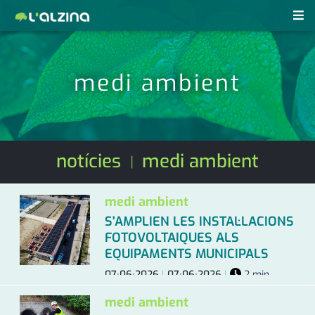
notícies
medi ambient
últimes notícies
revistes pdf
activitats
anunciants
agenda
notícies
medi ambient
|
subscripció
cultura
medi ambient
d'interès
economia
S'AMPLIEN LES INSTAL·LACIONS
FOTOVOLTAIQUES ALS
empresa
contacte
EQUIPAMENTS MUNICIPALS
entrevista
farmàcies
07·06·2026
|
07·06·2026
|
2 min.
telèfons
esports
medi ambient