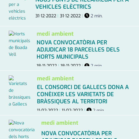
VEHICLES ELÈCTRICS
31·12·2022
|
31·12·2022
|
2 min.
medi ambient
NOVA CONVOCATÒRIA PER
ADJUDICAR 18 PARCEL·LES DELS
HORTS MUNICIPALS
18·11·2022
|
18·11·2022
|
2 min.
medi ambient
EL CONSORCI DE GALLECS DONA A
CONÈIXER LES VARIETATS DE
BRÀSSIQUES AL TERRITORI
11·02·2022
|
11·02·2022
|
2 min.
medi ambient
NOVA CONVOCATÒRIA PER