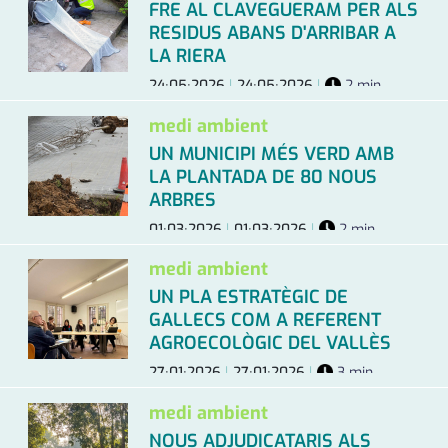
FRE AL CLAVEGUERAM PER ALS
medi ambient
calendari
RESIDUS ABANS D'ARRIBAR A
LA RIERA
opinió
24·05·2026
|
24·05·2026
|
2 min.
política
medi ambient
promo serveis
UN MUNICIPI MÉS VERD AMB
LA PLANTADA DE 80 NOUS
reportatge
ARBRES
01·03·2026
|
01·03·2026
|
2 min.
salut
medi ambient
serveis
UN PLA ESTRATÈGIC DE
societat
GALLECS COM A REFERENT
AGROECOLÒGIC DEL VALLÈS
successos
27·01·2026
|
27·01·2026
|
3 min.
urbanisme
medi ambient
NOUS ADJUDICATARIS ALS
editorial