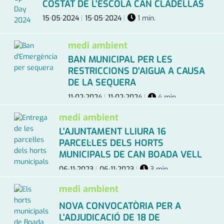
COSTAT DE L'ESCOLA CAN CLADELLAS
15·05·2024
|
15·05·2024
|
1 min.
medi ambient
BAN MUNICIPAL PER LES
RESTRICCIONS D'AIGUA A CAUSA
DE LA SEQUERA
11·02·2024
|
11·02·2024
|
4 min.
medi ambient
L'AJUNTAMENT LLIURA 16
PARCEL·LES DELS HORTS
MUNICIPALS DE CAN BOADA VELL
06·11·2023
|
06·11·2023
|
3 min.
medi ambient
NOVA CONVOCATÒRIA PER A
L'ADJUDICACIÓ DE 18 DE