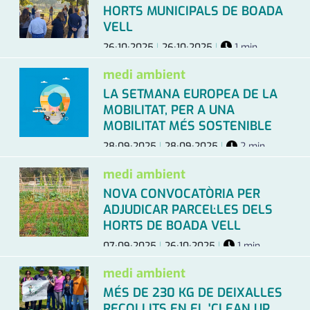
HORTS MUNICIPALS DE BOADA
VELL
26·10·2025
|
26·10·2025
|
1 min.
medi ambient
LA SETMANA EUROPEA DE LA
MOBILITAT, PER A UNA
MOBILITAT MÉS SOSTENIBLE
28·09·2025
|
28·09·2025
|
2 min.
medi ambient
NOVA CONVOCATÒRIA PER
ADJUDICAR PARCEL·LES DELS
HORTS DE BOADA VELL
07·09·2025
|
26·10·2025
|
1 min.
medi ambient
MÉS DE 230 KG DE DEIXALLES
RECOLLITS EN EL 'CLEAN UP