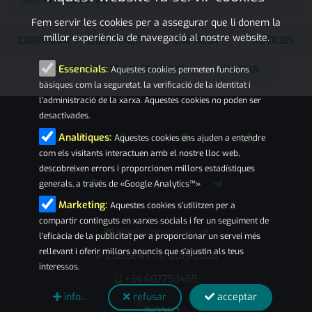
Fem servir les cookies per a assegurar que li donem la
millor experiència de navegació al nostre website.
CORPINNAT PREMIS PIMEC
EMPRESA
NOTÍCIES
PALAU-SOLITÀ I PLEGAMANS
L'ALZINA
Essencials:
Aquestes cookies permeten funcions
bàsiques com la seguretat, la verificació de la identitat i
l'administració de la xarxa. Aquestes cookies no poden ser
desactivades.
Analítiques:
Aquestes cookies ens ajuden a entendre
com els visitants interactuen amb el nostre lloc web,
descobreixen errors i proporcionen millors estadístiques
generals, a través de «Google Analytics™»
Marketing:
Aquestes cookies s'utilitzen per a
compartir continguts en xarxes socials i fer un seguiment de
info@alzinapalau.cat
l'eficàcia de la publicitat per a proporcionar un servei més
rellevant i oferir millors anuncis que s'ajustin als teus
JPS DISSENY
© 2019-2026
|
interessos.
+34 607753459
info...
refusar
acceptar