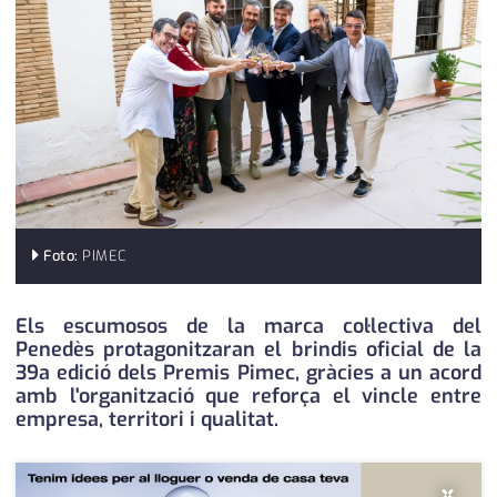
medi ambient
calendari
opinió
política
promo serveis
reportatge
salut
Foto:
PIMEC
serveis
Els escumosos de la marca col·lectiva del
Penedès protagonitzaran el brindis oficial de la
societat
39a edició dels Premis Pimec, gràcies a un acord
amb l'organització que reforça el vincle entre
successos
empresa, territori i qualitat.
urbanisme
×
editorial