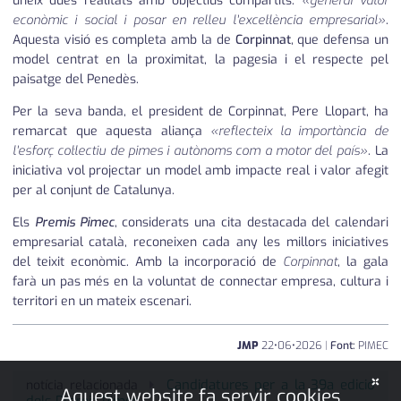
uneix dues realitats amb objectius compartits:
«generar valor
econòmic i social i posar en relleu l'excel·lència empresarial»
.
Aquesta visió es completa amb la de
Corpinnat
, que defensa un
model centrat en la proximitat, la pagesia i el respecte pel
paisatge del Penedès.
Per la seva banda, el president de Corpinnat, Pere Llopart, ha
remarcat que aquesta aliança
«reflecteix la importància de
l'esforç col·lectiu de pimes i autònoms com a motor del país»
. La
iniciativa vol projectar un model amb impacte real i valor afegit
per al conjunt de Catalunya.
Els
Premis Pimec
, considerats una cita destacada del calendari
empresarial català, reconeixen cada any les millors iniciatives
del teixit econòmic. Amb la incorporació de
Corpinnat
, la gala
farà un pas més en la voluntat de connectar empresa, cultura i
territori en un mateix escenari.
JMP
22
•
06
•
2026
|
Font:
PIMEC
×
Candidatures per a la 39a edició
notícia relacionada
Aquest website fa servir cookies
dels Premis Pimec