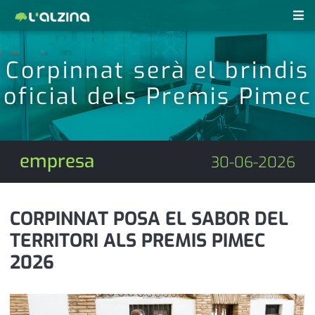
notícies
Corpinnat serà el brindis
últimes notícies
oficial dels Premis Pimec
revistes pdf
activitats
anunciants
agenda
empresa
30-06-2026
subscripció
cultura
d'interès
economia
CORPINNAT POSA EL SABOR DEL
TERRITORI ALS PREMIS PIMEC
empresa
contacte
2026
entrevista
farmàcies
telèfons
esports