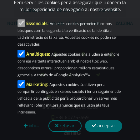
Fem servir les cookies per a assegurar que li donem la
millor experiència de navegació al nostre website.
CANDIDATURES PREMIS PIMEC
EMPRESA
NOTÍCIES
PALAU-SOLITÀ I PLEGAMANS
L'ALZINA
Essencials:
Aquestes cookies permeten funcions
bàsiques com la seguretat, la verificació de la identitat i
l'administració de la xarxa. Aquestes cookies no poden ser
desactivades.
Analítiques:
Aquestes cookies ens ajuden a entendre
com els visitants interactuen amb el nostre lloc web,
descobreixen errors i proporcionen millors estadístiques
generals, a través de «Google Analytics™»
Marketing:
Aquestes cookies s'utilitzen per a
compartir continguts en xarxes socials i fer un seguiment de
info@alzinapalau.cat
l'eficàcia de la publicitat per a proporcionar un servei més
rellevant i oferir millors anuncis que s'ajustin als teus
JPS DISSENY
© 2019-2026
|
interessos.
+34 607753459
info...
refusar
acceptar