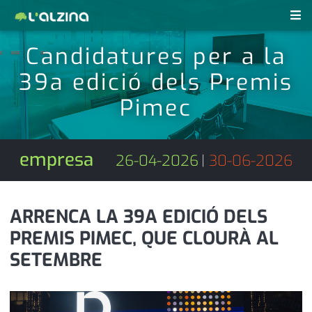
Candidatures per a la
notícies
39a edició dels Premis
últimes notícies
revistes pdf
Pimec
activitats
anunciants
agenda
empresa
26-04-2026
|
30-06-2026
subscripció
cultura
d'interès
economia
ARRENCA LA 39A EDICIÓ DELS
PREMIS PIMEC, QUE CLOURÀ AL
empresa
contacte
SETEMBRE
entrevista
farmàcies
telèfons
esports