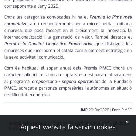
corresponents a l'any 2025.
Entre les categories convocades hi ha el
Premi a la Pime més
competitiva
, amb reconeixements per a micro, petita i mitjana
empresa, que posa l'accent en el creixement, la innovació, la
internacionalització i la generació de valor. També destaca el
Premi a la Qualitat Lingüística Empresarial
, que distingeix les
empreses que incorporen el català com a element estratègic en
la seva activitat i comunicació.
Com és habitual, el sopar anual dels Premis PIMEC tindrà un
caràcter solidari i els fons recaptats es destinaran íntegrament
al programa
emppersona - segona oportunitat
de la Fundació
PIMEC, adreçat a persones empresàries i autònomes en situació
de dificultat econòmica.
JMP
20
•
04
•
2026
|
Font:
PIMEC
×
Corpinnat serà el brindis oficial dels
notícia relacionada
Aquest website fa servir cookies
Premis Pimec