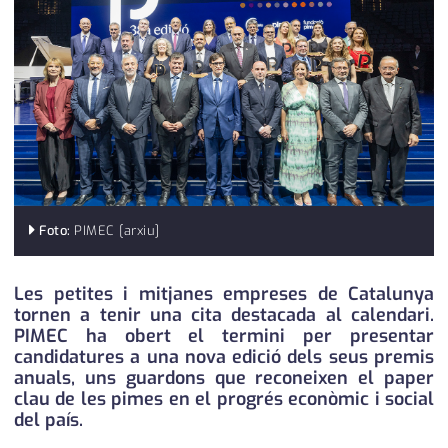
medi ambient
calendari
opinió
política
promo serveis
reportatge
salut
Foto:
PIMEC [arxiu]
serveis
Les petites i mitjanes empreses de Catalunya
tornen a tenir una cita destacada al calendari.
societat
PIMEC ha obert el termini per presentar
candidatures a una nova edició dels seus premis
successos
anuals, uns guardons que reconeixen el paper
clau de les pimes en el progrés econòmic i social
urbanisme
del país.
editorial