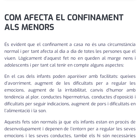
medi ambient
calendari
COM AFECTA EL CONFINAMENT
opinió
ALS MENORS
política
És evident que el confinament a casa no és una circumstància
promo serveis
normal i per tant afecta al dia a dia de totes les persones que el
viuen. Lògicament d’aquest fet no en queden al marge nens i
reportatge
adolescents i per tant cal tenir en compte alguns aspectes:
salut
En el cas dels infants poden aparèixer amb facilitats: queixes
d’avorriment, augment de les dificultats per a regular les
serveis
emocions, augment de la irritabilitat, canvis d’humor amb
tendència al plor, conductes hipermotrius, conductes d’oposició i
societat
dificultats per seguir indicacions, augment de pors i dificultats en
l’alimentació i la son.
successos
Aquests fets són normals ja que els infants estan en procés de
urbanisme
desenvolupament i depenen de l’entorn per a regular les seves
emocions i les seves conductes, també els hi són necessàries
editorial