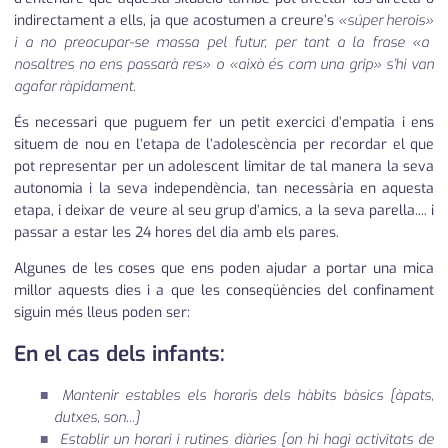
indirectament a ells, ja que acostumen a creure’s
«súper herois»
i a no preocupar-se massa pel futur, per tant a la frase
«a
nosaltres no ens passarà res»
o
«això és com una grip»
s’hi van
agafar ràpidament.
És necessari que puguem fer un petit exercici d’empatia i ens
situem de nou en l’etapa de l’adolescència per recordar el que
pot representar per un adolescent limitar de tal manera la seva
autonomia i la seva independència, tan necessària en aquesta
etapa, i deixar de veure al seu grup d’amics, a la seva parella.... i
passar a estar les 24 hores del dia amb els pares.
Algunes de les coses que ens poden ajudar a portar una mica
millor aquests dies i a que les conseqüències del confinament
siguin més lleus poden ser:
En el cas dels infants:
Mantenir estables els horaris dels hàbits bàsics
[àpats,
dutxes, son...]
Establir un horari i rutines diàries
[on hi hagi activitats de