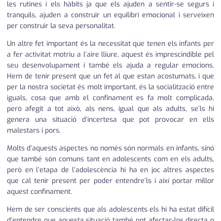
les rutines i els hàbits ja que els ajuden a sentir-se segurs i
tranquils, ajuden a construir un equilibri emocional i serveixen
per construir la seva personalitat.
Un altre fet important és la necessitat que tenen els infants per
a fer activitat motriu a l’aire lliure, aquest és imprescindible pel
seu desenvolupament i també els ajuda a regular emocions.
Hem de tenir present que un fet al que estan acostumats, i que
per la nostra societat és molt important, és la socialització entre
iguals, cosa que amb el confinament es fa molt complicada,
però afegit a tot això, als nens, igual que als adults, se’ls hi
genera una situació d’incertesa que pot provocar en ells
malestars i pors.
Molts d’aquests aspectes no només són normals en infants, sinó
que també són comuns tant en adolescents com en els adults,
però en l’etapa de l’adolescència hi ha en joc altres aspectes
que cal tenir present per poder entendre’ls i així portar millor
aquest confinament.
Hem de ser conscients que als adolescents els hi ha estat difícil
d’entendre que aquesta situació també pot afectar-los directa o