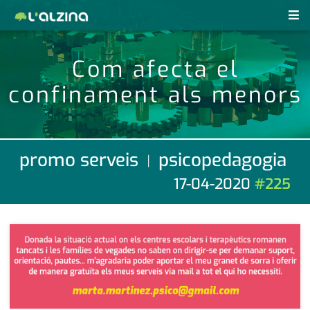
notícies
Com afecta el
últimes notícies
confinament als menors
revistes pdf
activitats
anunciants
agenda
promo serveis
psicopedagogia
|
subscripció
cultura
17-04-2020
#225
d'interès
economia
empresa
contacte
entrevista
farmàcies
telèfons
esports