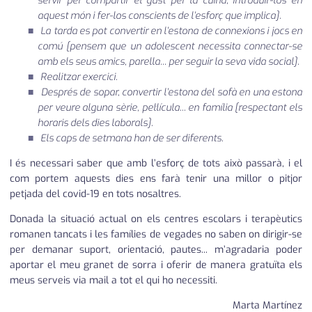
servir per compartir el gust per la cuina, introduir-los en
aquest món i fer-los conscients de l’esforç que implica]
.
La tarda es pot convertir en l’estona de connexions i jocs en
comú
[pensem que un adolescent necessita connectar-se
amb els seus amics, parella... per seguir la seva vida social]
.
Realitzar exercici.
Després de sopar, convertir l’estona del sofà en una estona
per veure alguna sèrie, pel·lícula... en família
[respectant els
horaris dels dies laborals]
.
Els caps de setmana han de ser diferents.
I és necessari saber que amb l’esforç de tots això passarà, i el
com portem aquests dies ens farà tenir una millor o pitjor
petjada del covid-19 en tots nosaltres.
Donada la situació actual on els centres escolars i terapèutics
romanen tancats i les famílies de vegades no saben on dirigir-se
per demanar suport, orientació, pautes... m’agradaria poder
aportar el meu granet de sorra i oferir de manera gratuïta els
meus serveis via mail a tot el qui ho necessiti.
Marta Martínez