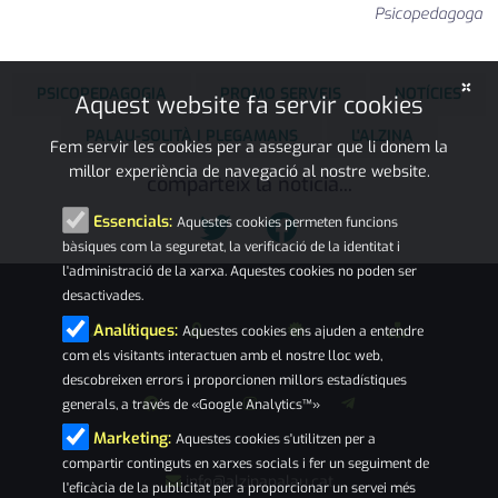
Psicopedagoga
×
PSICOPEDAGOGIA
PROMO SERVEIS
NOTÍCIES
Aquest website fa servir cookies
PALAU-SOLITÀ I PLEGAMANS
L'ALZINA
Fem servir les cookies per a assegurar que li donem la
millor experiència de navegació al nostre website.
comparteix la notícia...
Essencials:
Aquestes cookies permeten funcions
bàsiques com la seguretat, la verificació de la identitat i
l'administració de la xarxa. Aquestes cookies no poden ser
desactivades.
Analítiques:
Aquestes cookies ens ajuden a entendre
com els visitants interactuen amb el nostre lloc web,
descobreixen errors i proporcionen millors estadístiques
generals, a través de «Google Analytics™»
Marketing:
Aquestes cookies s'utilitzen per a
compartir continguts en xarxes socials i fer un seguiment de
info@alzinapalau.cat
l'eficàcia de la publicitat per a proporcionar un servei més