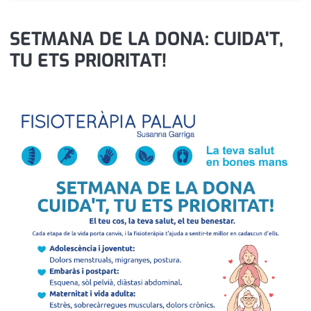
medi ambient
calendari
SETMANA DE LA DONA: CUIDA'T,
opinió
TU ETS PRIORITAT!
política
promo serveis
reportatge
salut
serveis
societat
successos
urbanisme
editorial