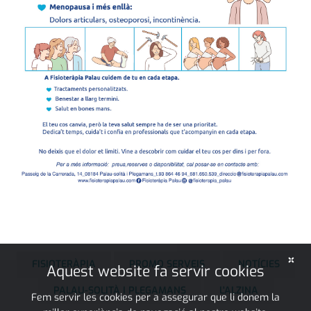
×
FISIOTERÀPIA
PROMO SERVEIS
NOTÍCIES
Aquest website fa servir cookies
PALAU-SOLITÀ I PLEGAMANS
L'ALZINA
Fem servir les cookies per a assegurar que li donem la