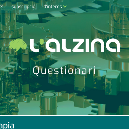
ts
subscripció
d'interès
contacte
farmàcies
telèfons
calendari
Questionari
apia