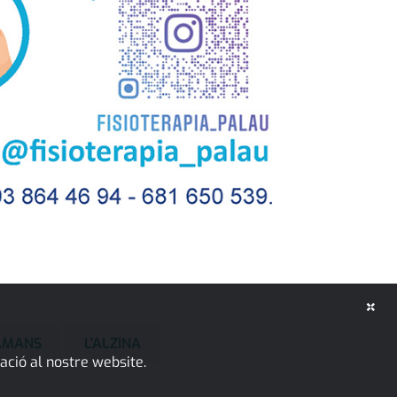
×
GAMANS
L'ALZINA
ació al nostre website.