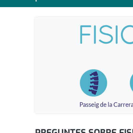
política
promo serveis
reportatge
salut
serveis
societat
successos
urbanisme
editorial
PREGUNTES SOBRE FIS