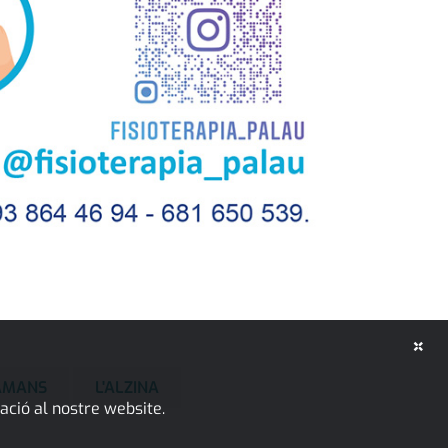
×
GAMANS
L'ALZINA
ació al nostre website.