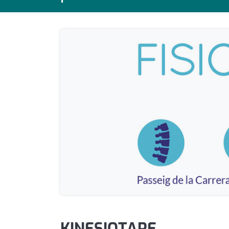
política
promo serveis
reportatge
salut
serveis
societat
successos
urbanisme
editorial
KINESIOTAPE