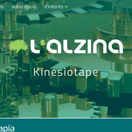
ts
subscripció
d'interès
contacte
farmàcies
telèfons
calendari
Kinesiotape
apia