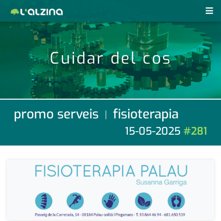
notícies
Cuidar del cos
últimes notícies
revistes pdf
activitats
anunciants
agenda
promo serveis
fisioterapia
|
subscripció
cultura
15-05-2025
#281
d'interès
economia
empresa
contacte
entrevista
farmàcies
telèfons
esports