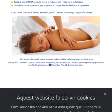
×
FISIOTERÀPIA
PROMO SERVEIS
NOTÍCIES
Aquest website fa servir cookies
PALAU-SOLITÀ I PLEGAMANS
L'ALZINA
Fem servir les cookies per a assegurar que li donem la