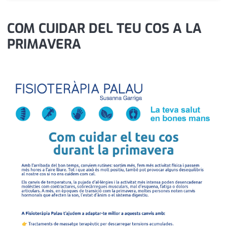
medi ambient
calendari
COM CUIDAR DEL TEU COS A LA
opinió
PRIMAVERA
política
promo serveis
reportatge
salut
serveis
societat
successos
urbanisme
editorial