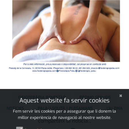
×
FISIOTERÀPIA BENESTAR
PROMO SERVEIS
Aquest website fa servir cookies
NOTÍCIES
PALAU-SOLITÀ I PLEGAMANS
L'ALZINA
Fem servir les cookies per a assegurar que li donem la
millor experiència de navegació al nostre website.
comparteix la notícia...