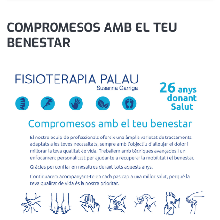
medi ambient
calendari
COMPROMESOS AMB EL TEU
opinió
BENESTAR
política
promo serveis
reportatge
salut
serveis
societat
successos
urbanisme
editorial