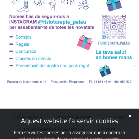
×
FISIOTERÀPIA
PROMO SERVEIS
NOTÍCIES
Aquest website fa servir cookies
PALAU-SOLITÀ I PLEGAMANS
L'ALZINA
Fem servir les cookies per a assegurar que li donem la