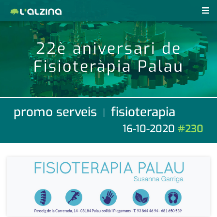
notícies
22è aniversari de
últimes notícies
Fisioteràpia Palau
revistes pdf
activitats
anunciants
agenda
promo serveis
fisioterapia
|
subscripció
cultura
16-10-2020
#230
d'interès
economia
empresa
contacte
entrevista
farmàcies
telèfons
esports