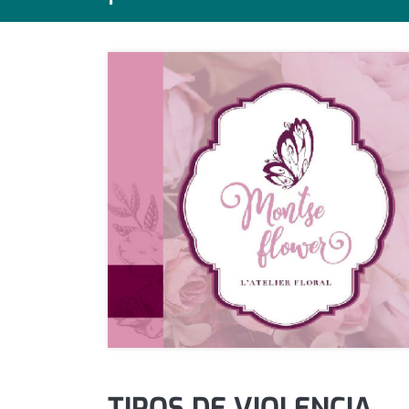
política
promo serveis
reportatge
salut
serveis
societat
successos
urbanisme
editorial
TIPOS DE VIOLENCIA