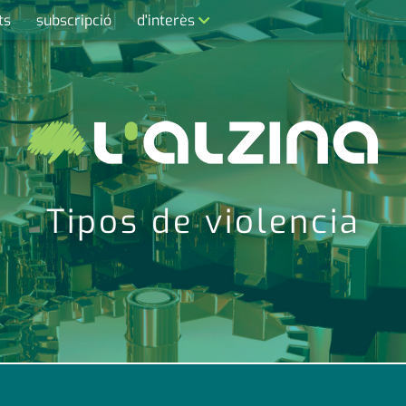
ts
subscripció
d'interès
contacte
farmàcies
telèfons
calendari
Tipos de violencia