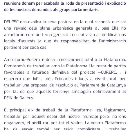
reunions donem per acabada la roda de presentació i explicació
de les nostres demandes als grups parlamentaris.
DEl PSC ens explica la seva postura en la qual reconeix que cal
una revisió dels plans urbanístics generals al país Ells ho
afrontaran com un tema general i no entraran a modificacions
locals d'aquests ja que és responsabilitat de l'administració
pertinent per cada cas.
Amb Comu-Podem, entesa i recolzament total a la Plataforma.
Compromís de treballar amb la Plataforma i la resta de partits
favorables a l'aturada definitiva del projecte —CUP,ERC, ... i
esperem que JxC—, més Primaries i Junts a nivell local, per
treballar una proposta de resolució al Parlament de Catalunya
per tal de que aquests terrenys s'incloguin definitivament al
PEIN de Gallecs.
El principal eix de treball de la Plataforma... és, lògicament,
treballar per aquest espai del nostre municipi però, no ens
enganyem, el perill rau per tot el Vallès. La nostra Plataforma
ha de servir també per teixir complicitats i treballar