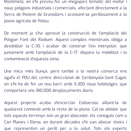
Montmeló, on s'hi preveu fer un megaparc temàtic del motor i
nous polígons industrials i comercials, afectant directament a la
Serra de Ponent de Granollers i acostant-se perillosament a la
plana agrícola de Palou.
De moment ja s'ha aprovat la construcció de l'ampliació del
Polígon Font del Ràdium. Aquest complex monstruós obliga a
desdoblar la C-35 i acabar de construir l'eix interpolar, que
juntament amb l'ampliació de la C-17, dispara la mobilitat i la
contaminació d'aquesta zona.
Una mica més llunyà, però també a la nostra comarca ens
agafa el PDU del centre direccional de Cerdanyola-Sant Cugat,
on s'hi ha de fer un nou barri amb 5.300 nous habitatges, que
comportarà uns 180.000 desplaçaments diaris.
Aquest projecte acaba d'encerclar Collserola, aïllant-la de
qualsevol connexió amb la resta de la plana. Cal no oblidar que
tots aquests terrenys són un gran abocador, els coneguts com a
Can Planes i Elena, on durant dècades s'hi van abocar tòxics i
que representen un perill per a la salut. Tots els experts