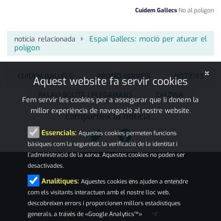
Cuidem Gallecs
No al polígon
Espai Gallecs: moció per aturar el
notícia relacionada
polígon
×
CUIDEM GALLECS
PROMO SERVEIS
NOTÍCIES
Aquest website fa servir cookies
PALAU-SOLITÀ I PLEGAMANS
L'ALZINA
Fem servir les cookies per a assegurar que li donem la
millor experiència de navegació al nostre website.
comparteix la notícia...
Essencials:
Aquestes cookies permeten funcions
bàsiques com la seguretat, la verificació de la identitat i
l'administració de la xarxa. Aquestes cookies no poden ser
desactivades.
Analítiques:
Aquestes cookies ens ajuden a entendre
com els visitants interactuen amb el nostre lloc web,
descobreixen errors i proporcionen millors estadístiques
generals, a través de «Google Analytics™»