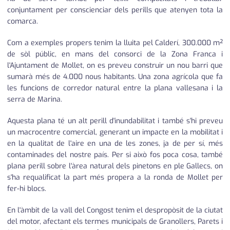
conjuntament per conscienciar dels perills que atenyen tota la
comarca.
Com a exemples propers tenim la lluita pel Calderí, 300.000 m²
de sòl públic, en mans del consorci de la Zona Franca i
l'Ajuntament de Mollet, on es preveu construir un nou barri que
sumarà més de 4.000 nous habitants. Una zona agrícola que fa
les funcions de corredor natural entre la plana vallesana i la
serra de Marina.
Aquesta plana té un alt perill d'inundabilitat i també s'hi preveu
un macrocentre comercial, generant un impacte en la mobilitat i
en la qualitat de l'aire en una de les zones, ja de per sí, més
contaminades del nostre país. Per si això fos poca cosa, també
plana perill sobre l'àrea natural dels pinetons en ple Gallecs, on
s'ha requalificat la part més propera a la ronda de Mollet per
fer-hi blocs.
En l'àmbit de la vall del Congost tenim el despropòsit de la ciutat
del motor, afectant els termes municipals de Granollers, Parets i