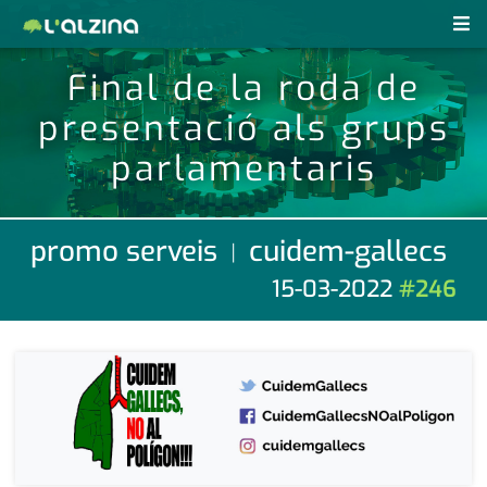
Final de la roda de
notícies
presentació als grups
últimes notícies
revistes pdf
parlamentaris
activitats
anunciants
agenda
promo serveis
cuidem-gallecs
|
subscripció
cultura
15-03-2022
#246
d'interès
economia
empresa
contacte
entrevista
farmàcies
telèfons
esports