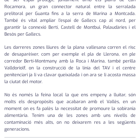
Rocamora, un gran connector natural entre la serralada
prelitoral per Guanta fins a la serra de Marina a Montcada.
També és vital ampliar l'espai de Gallecs cap al nord, per
garantir la connexió Bertí, Castell de Montbui, Palaudàries i el
Besòs per Gallecs.
Les darreres zones lliures de la plana vallesana corren el risc
de desaparèixer, com per exemple el pla de Llerona, en ple
corredor Bertí-Montmany amb la Roca i Marina, també perilla
Valldoriolf, on la construcció de la línia del TAV i el centre
penitenciari ja li va clavar queixalada i on ara se li acosta massa
la ciutat del motor.
No és només la feina local la que ens empeny a lluitar, són
molts els despropòsits que acabaran amb el Vallès, en un
moment on es fa palès la necessitat de promoure la sobirania
alimentària. Tenim una de les zones amb uns nivells de
contaminació més alts, on no deixarem res a les següents
generacions.