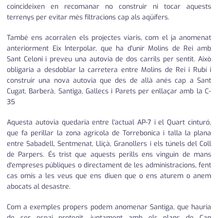
coincideixen en recomanar no construir ni tocar aquests
terrenys per evitar més filtracions cap als aqüífers.
També ens acorralen els projectes viaris, com el ja anomenat
anteriorment Eix Interpolar, que ha d'unir Molins de Rei amb
Sant Celoni i preveu una autovia de dos carrils per sentit. Això
obligaria a desdoblar la carretera entre Molins de Rei i Rubí i
construir una nova autovia que des de allà anés cap a Sant
Cugat, Barberà, Santiga, Gallecs i Parets per enllaçar amb la C-
35
Aquesta autovia quedaria entre l'actual AP-7 i el Quart cinturó,
que fa perillar la zona agrícola de Torrebonica i talla la plana
entre Sabadell, Sentmenat, Lliçà, Granollers i els túnels del Coll
de Parpers. És trist que aquests perills ens vinguin de mans
d'empreses públiques o directament de les administracions, fent
cas omís a les veus que ens diuen que o ens aturem o anem
abocats al desastre.
Com a exemples propers podem anomenar Santiga, que hauria
de ser espai protegit, juntament amb els plans de Can