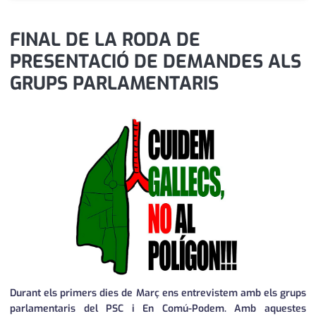
medi ambient
calendari
FINAL DE LA RODA DE
opinió
PRESENTACIÓ DE DEMANDES ALS
política
GRUPS PARLAMENTARIS
promo serveis
reportatge
salut
serveis
societat
successos
urbanisme
Durant els primers dies de Març ens entrevistem amb els grups
parlamentaris del PSC i En Comú-Podem. Amb aquestes
editorial