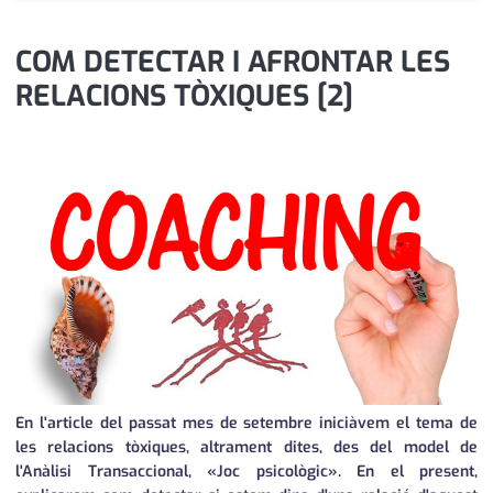
medi ambient
calendari
COM DETECTAR I AFRONTAR LES
opinió
RELACIONS TÒXIQUES [2]
política
promo serveis
reportatge
salut
serveis
societat
successos
En l'article del passat mes de setembre iniciàvem el tema de
urbanisme
les relacions tòxiques, altrament dites, des del model de
l'Anàlisi Transaccional, «Joc psicològic». En el present,
editorial