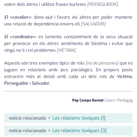
sobre dels altres i utilitza frases burletes
[PERSEGUIDOR]
.
El «cavaller»:
dona ajut i favors als altres per poder mantenir
una relació de dependència envers ell
[SALVADOR]
.
El «rondinaire»:
es lamenta constantment de la seva situació
per provocar en els altres sentiments de llàstima i evitar que
ningú no li creï problemes
[VÍCTIMA]
.
Aquests són tres exemples típics de rols
[no de persones]
que es
juguen en relacions amb jocs psicològics. En propers posts
entrarem més al detall amb cada un dels rols de
Víctima
,
Perseguidor
i
Salvador
.
Pep Camps Barnet
Coach i Pedagog
Les relacions tòxiques [1]
notícia relacionada
Les relacions tòxiques [3]
notícia relacionada