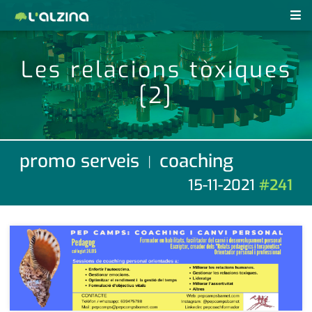
notícies
Les relacions tòxiques
últimes notícies
[2]
revistes pdf
activitats
anunciants
agenda
promo serveis
coaching
|
subscripció
cultura
15-11-2021
#241
d'interès
economia
empresa
contacte
entrevista
farmàcies
telèfons
esports