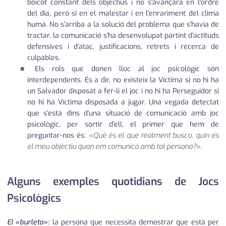
boicot constant dels objectius i no s'avançarà en l'ordre
del dia, però si en el malestar i en l'enrariment del clima
humà. No s'arriba a la solució del problema que s'havia de
tractar, la comunicació s'ha desenvolupat partint d'actituds
defensives i d'atac, justificacions, retrets i recerca de
culpables.
Els rols que donen lloc al joc psicològic són
interdependents. És a dir, no existeix la Víctima si no hi ha
un Salvador disposat a fer-li el joc i no hi ha Perseguidor si
no hi ha Víctima disposada a jugar. Una vegada detectat
que s'està dins d'una situació de comunicació amb joc
psicològic, per sortir d'ell, el primer que hem de
preguntar-nos és:
«Què és el que realment busco, quin és
el meu objectiu quan em comunico amb tal persona?»
.
Alguns exemples quotidians de Jocs
Psicològics
El «burleta»:
la persona que necessita demostrar que està per