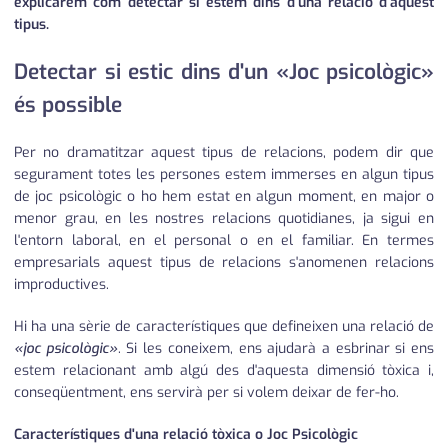
explicarem com detectar si estem dins d'una relació d'aquest
tipus.
Detectar si estic dins d'un «Joc psicològic»
és possible
Per no dramatitzar aquest tipus de relacions, podem dir que
segurament totes les persones estem immerses en algun tipus
de joc psicològic o ho hem estat en algun moment, en major o
menor grau, en les nostres relacions quotidianes, ja sigui en
l'entorn laboral, en el personal o en el familiar. En termes
empresarials aquest tipus de relacions s'anomenen relacions
improductives.
Hi ha una sèrie de característiques que defineixen una relació de
«joc psicològic»
. Si les coneixem, ens ajudarà a esbrinar si ens
estem relacionant amb algú des d'aquesta dimensió tòxica i,
conseqüentment, ens servirà per si volem deixar de fer-ho.
Característiques d'una relació tòxica o Joc Psicològic