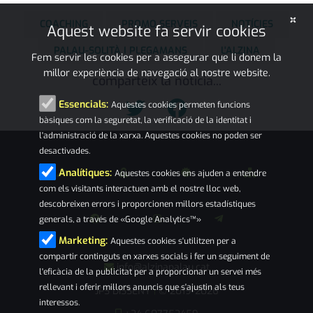
×
COACHING
PROMO SERVEIS
NOTÍCIES
Aquest website fa servir cookies
PALAU-SOLITÀ I PLEGAMANS
L'ALZINA
Fem servir les cookies per a assegurar que li donem la
millor experiència de navegació al nostre website.
comparteix la notícia...
Essencials:
Aquestes cookies permeten funcions
bàsiques com la seguretat, la verificació de la identitat i
l'administració de la xarxa. Aquestes cookies no poden ser
desactivades.
Analítiques:
Aquestes cookies ens ajuden a entendre
com els visitants interactuen amb el nostre lloc web,
descobreixen errors i proporcionen millors estadístiques
generals, a través de «Google Analytics™»
Marketing:
Aquestes cookies s'utilitzen per a
compartir continguts en xarxes socials i fer un seguiment de
info@alzinapalau.cat
l'eficàcia de la publicitat per a proporcionar un servei més
rellevant i oferir millors anuncis que s'ajustin als teus
JPS DISSENY
© 2019-2026
|
interessos.