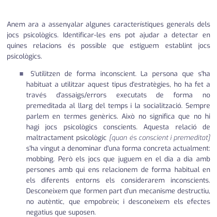
Anem ara a assenyalar algunes característiques generals dels
jocs psicològics. Identificar-les ens pot ajudar a detectar en
quines relacions és possible que estiguem establint jocs
psicològics.
S'utilitzen de forma inconscient. La persona que s'ha
habituat a utilitzar aquest tipus d'estratègies, ho ha fet a
través d'assaigs/errors executats de forma no
premeditada al llarg del temps i la socialització. Sempre
parlem en termes genèrics. Això no significa que no hi
hagi jocs psicològics conscients. Aquesta relació de
maltractament psicològic
[quan és conscient i premeditat]
s'ha vingut a denominar d'una forma concreta actualment:
mobbing. Però els jocs que juguem en el dia a dia amb
persones amb qui ens relacionem de forma habitual en
els diferents entorns els considerarem inconscients.
Desconeixem que formen part d'un mecanisme destructiu,
no autèntic, que empobreix; i desconeixem els efectes
negatius que suposen.