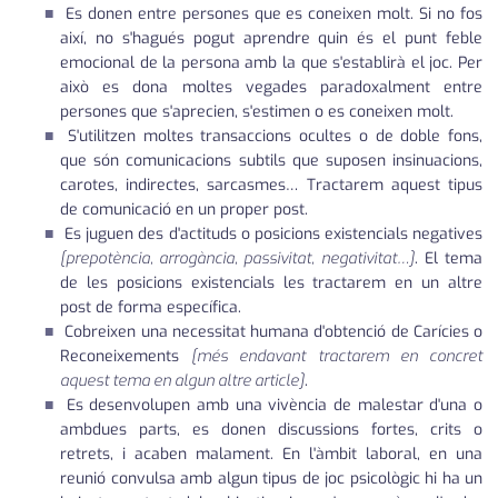
Es donen entre persones que es coneixen molt. Si no fos
així, no s'hagués pogut aprendre quin és el punt feble
emocional de la persona amb la que s'establirà el joc. Per
això es dona moltes vegades paradoxalment entre
persones que s'aprecien, s'estimen o es coneixen molt.
S'utilitzen moltes transaccions ocultes o de doble fons,
que són comunicacions subtils que suposen insinuacions,
carotes, indirectes, sarcasmes… Tractarem aquest tipus
de comunicació en un proper post.
Es juguen des d'actituds o posicions existencials negatives
[prepotència, arrogància, passivitat, negativitat…]
. El tema
de les posicions existencials les tractarem en un altre
post de forma específica.
Cobreixen una necessitat humana d'obtenció de Carícies o
Reconeixements
[més endavant tractarem en concret
aquest tema en algun altre article]
.
Es desenvolupen amb una vivència de malestar d'una o
ambdues parts, es donen discussions fortes, crits o
retrets, i acaben malament. En l'àmbit laboral, en una
reunió convulsa amb algun tipus de joc psicològic hi ha un