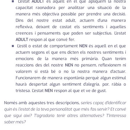
L'estat
ADULT
és aquell en el que apliquem la nostra
capacitat raonadora per analitzar una situació de la
manera més objectiva possible per prendre una decisió.
Dins del nostre estat adult, actuem d'una manera
reflexiva, deixant de costat els sentiments i aquelles
creences i pensaments que poden ser subjectius. L'estat
ADULT
respon al que convé fer.
L'estil o estat de comportament
NEN
és aquell en el que
actuem segons el que ens dicten els nostres sentiments i
emocions de la manera més primària. Quan tenim
reaccions des del nostre
NEN
no pensem, reflexionem ni
valorem si està bé o no la nostra manera d'actuar.
Funcionarem de manera espontània perquè algun estímul
haurà despertat algun sentiment d'alegria, por, ràbia o
tristesa. L'estat
NEN
respon al que et ve de gust.
Només amb aquestes tres descripcions,
series capaç d'identificar
quin és l'estat de la teva personalitat que més fas servir? Et convé
que sigui així? T'agradaria tenir altres alternatives? T'interessa
saber més?