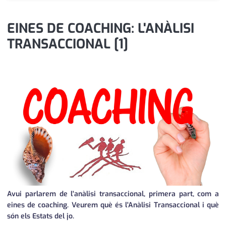
medi ambient
calendari
EINES DE COACHING: L'ANÀLISI
opinió
TRANSACCIONAL [1]
política
promo serveis
reportatge
salut
serveis
societat
successos
Avui parlarem de l'anàlisi transaccional, primera part, com a
urbanisme
eines de coaching. Veurem què és l'Anàlisi Transaccional i què
són els Estats del jo.
editorial