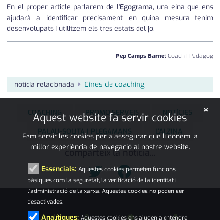
En el proper article parlarem de l'
Egograma
, una eina que ens
ajudarà a identificar precisament en quina mesura tenim
desenvolupats i utilitzem els tres estats del jo.
Pep Camps Barnet
Coach i Pedagog
Eines de coaching
notícia relacionada
×
COACHING
PROMO SERVEIS
NOTÍCIES
Aquest website fa servir cookies
PALAU-SOLITÀ I PLEGAMANS
L'ALZINA
Fem servir les cookies per a assegurar que li donem la
millor experiència de navegació al nostre website.
comparteix la notícia...
Essencials:
Aquestes cookies permeten funcions
bàsiques com la seguretat, la verificació de la identitat i
l'administració de la xarxa. Aquestes cookies no poden ser
desactivades.
Analítiques:
Aquestes cookies ens ajuden a entendre