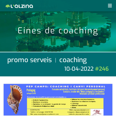
notícies
Eines de coaching
últimes notícies
revistes pdf
activitats
anunciants
agenda
promo serveis
coaching
|
subscripció
cultura
10-04-2022
#246
d'interès
economia
empresa
contacte
entrevista
farmàcies
telèfons
esports