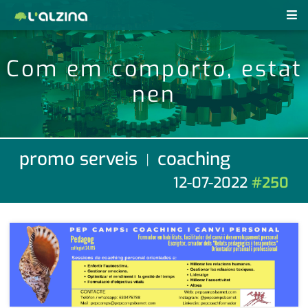
notícies
Com em comporto, estat
últimes notícies
nen
revistes pdf
activitats
anunciants
agenda
promo serveis
coaching
|
subscripció
cultura
12-07-2022
#250
d'interès
economia
empresa
contacte
entrevista
farmàcies
telèfons
esports