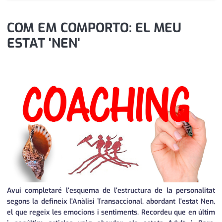
medi ambient
calendari
COM EM COMPORTO: EL MEU
opinió
ESTAT 'NEN'
política
promo serveis
reportatge
salut
serveis
societat
successos
Avui completaré l'esquema de l'estructura de la personalitat
urbanisme
segons la defineix l'Anàlisi Transaccional, abordant l'estat Nen,
el que regeix les emocions i sentiments. Recordeu que en últim
editorial