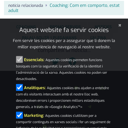
Coaching: Com em comporto, estat
notícia relacionada
adult
×
COACHING
PROMO SERVEIS
NOTÍCIES
Aquest website fa servir cookies
PALAU-SOLITÀ I PLEGAMANS
L'ALZINA
Fem servir les cookies per a assegurar que li donem la
millor experiència de navegació al nostre website.
comparteix la notícia...
Essencials:
Aquestes cookies permeten funcions
bàsiques com la seguretat, la verificació de la identitat i
l'administració de la xarxa. Aquestes cookies no poden ser
desactivades.
Analítiques:
Aquestes cookies ens ajuden a entendre
com els visitants interactuen amb el nostre lloc web,
descobreixen errors i proporcionen millors estadístiques
generals, a través de «Google Analytics™»
Marketing:
Aquestes cookies s'utilitzen per a
compartir continguts en xarxes socials i fer un seguiment de
info@alzinapalau.cat