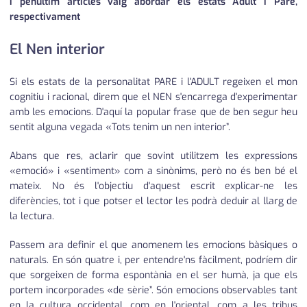
i penúltim articles vaig abordar els estats Adult i Pare,
respectivament
El Nen interior
Si els estats de la personalitat PARE i l'ADULT regeixen el mon
cognitiu i racional, direm que el NEN s'encarrega d'experimentar
amb les emocions. D'aquí la popular frase que de ben segur heu
sentit alguna vegada «Tots tenim un nen interior”.
Abans que res, aclarir que sovint utilitzem les expressions
«emoció» i «sentiment» com a sinònims, però no és ben bé el
mateix. No és l'objectiu d'aquest escrit explicar-ne les
diferències, tot i que potser el lector les podrà deduir al llarg de
la lectura.
Passem ara definir el que anomenem les emocions bàsiques o
naturals. En són quatre i, per entendre'ns fàcilment, podríem dir
que sorgeixen de forma espontània en el ser humà, ja que els
portem incorporades «de sèrie”. Són emocions observables tant
en la cultura occidental, com en l'oriental, com a les tribus