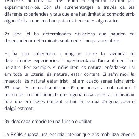
TRISTESA. Si més no, tots tenim la capacitat natural per
experimentar-los. Són els aprenentatges a través de les
diferents experiències vitals que ens han limitat la connexió amb
algun d'ells o que ens han potenciat en excés algun altre.
2a idea: hi ha determinades situacions que haurien de
desencadenar determinats sentiments i no pas uns altres.
Hi ha una coherència i «lògica» entre la vivència de
determinades experiències i l'experimentació d'un sentiment i no
un altre. Per exemple, si m'insulten, és natural enfadar-se i si
em toca la loteria, és natural estar content. Si se'm mor la
mascota, és natural estar trist; i si em quedo sense feina amb
57 anys, és normal sentir por. El que no seria molt natural i
podria ser un indicador de que alguna cosa no està «alineada»
fora que em posés content si tinc la pèrdua d'alguna cosa o
d'algú estimat.
3a idea: cada emoció té una funció o utilitat
La RÀBIA suposa una energia interior que ens mobilitza envers