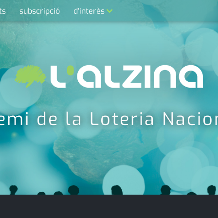
ts
subscripció
d'interès
contacte
farmàcies
telèfons
calendari
emi de la Loteria Nacion