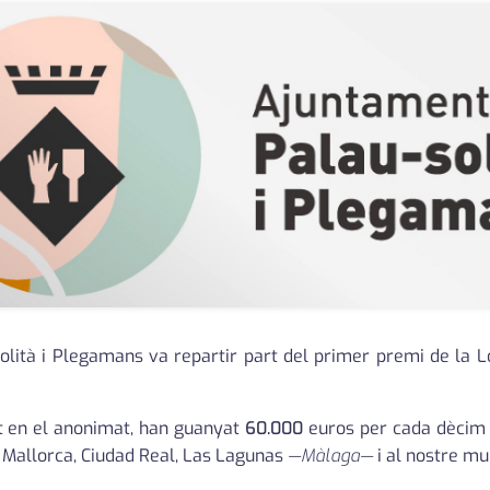
solità i Plegamans va repartir part del primer premi de la L
 en el anonimat, han guanyat
60.000
euros per cada dècim d
 Mallorca, Ciudad Real, Las Lagunas
—Màlaga—
i al nostre mun