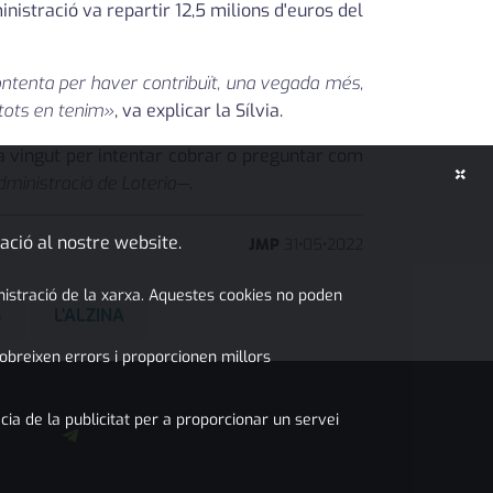
istració va repartir 12,5 milions d'euros del
ontenta per haver contribuït, una vegada més,
 tots en tenim»
, va explicar la Sílvia.
ha vingut per intentar cobrar o preguntar com
×
dministració de Loteria—
.
ació al nostre website.
JMP
31
•
05
•
2022
inistració de la xarxa. Aquestes cookies no poden
S
L'ALZINA
obreixen errors i proporcionen millors
cia de la publicitat per a proporcionar un servei