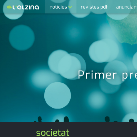
notícies
revistes pdf
anuncian
últimes notícies
activitats
agenda
cultura
economia
Primer pr
empresa
entrevista
esports
medi ambient
societat
opinió