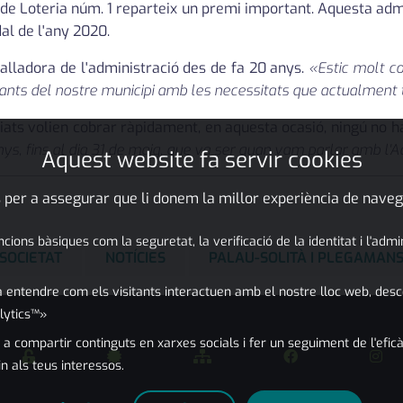
de Loteria núm. 1 reparteix un premi important. Aquesta admin
al de l'any 2020.
balladora de l'administració des de fa 20 anys.
«Estic molt c
abitants del nostre municipi amb les necessitats que actualment
miats volien cobrar ràpidament, en aquesta ocasió, ningú no 
s, fins al dia 31 de maig, que va ser quan vam parlar amb l'A
Aquest website fa servir cookies
 per a assegurar que li donem la millor experiència de naveg
ons bàsiques com la seguretat, la verificació de la identitat i l'adm
SOCIETAT
NOTÍCIES
PALAU-SOLITÀ I PLEGAMAN
 entendre com els visitants interactuen amb el nostre lloc web, desc
lytics™»
 a compartir continguts en xarxes socials i fer un seguiment de l'eficà
in als teus interessos.