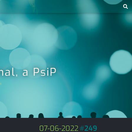
al, a PsiP
07-06-2022
#
249