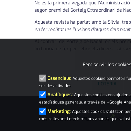
No és la primera vegada que l'Administració 
segon premi del Sorteig Extraordinari de Nad
Aquesta revista ha parlat amb la Sílvia, tre
en fer realitat les il·lusions d'alguns dels h
Al contrari del sorteig de Nadal, on els pre
ho hauria de fer per rebre els diners
—al meny
Fem servir les cookies
Essencials:
Aquestes cookies permeten funci
LOTERIA
ser desactivades.
Analítiques:
Aquestes cookies ens ajuden a
estadístiques generals, a través de «Google Ana
Marketing:
Aquestes cookies s'utilitzen per
més rellevant i oferir millors anuncis que s'ajust