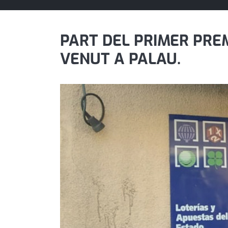
política
promo serveis
PART DEL PRIMER PREM
VENUT A PALAU.
reportatge
salut
serveis
societat
successos
urbanisme
editorial