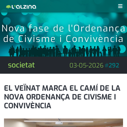
notícies
Nova fase de l'Ordenança
últimes notícies
de Civisme i Convivència
revistes pdf
activitats
anunciants
agenda
societat
03-05-2026
#
292
subscripció
cultura
d'interès
economia
EL VEÏNAT MARCA EL CAMÍ DE LA
NOVA ORDENANÇA DE CIVISME I
empresa
contacte
CONVIVÈNCIA
entrevista
farmàcies
telèfons
esports