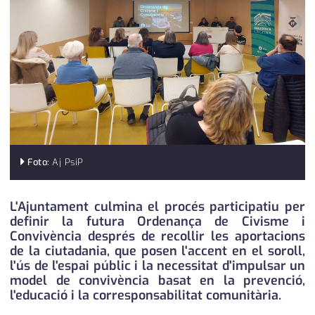
medi ambient
calendari
opinió
política
promo serveis
reportatge
salut
Foto:
Aj PsiP
serveis
L'Ajuntament culmina el procés participatiu per
definir la futura Ordenança de Civisme i
societat
Convivència després de recollir les aportacions
de la ciutadania, que posen l'accent en el soroll,
successos
l'ús de l'espai públic i la necessitat d'impulsar un
model de convivència basat en la prevenció,
urbanisme
l'educació i la corresponsabilitat comunitària.
editorial