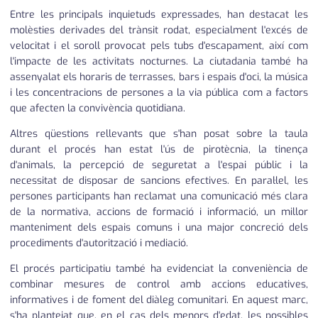
Entre les principals inquietuds expressades, han destacat les
molèsties derivades del trànsit rodat, especialment l'excés de
velocitat i el soroll provocat pels tubs d'escapament, així com
l'impacte de les activitats nocturnes. La ciutadania també ha
assenyalat els horaris de terrasses, bars i espais d'oci, la música
i les concentracions de persones a la via pública com a factors
que afecten la convivència quotidiana.
Altres qüestions rellevants que s'han posat sobre la taula
durant el procés han estat l'ús de pirotècnia, la tinença
d'animals, la percepció de seguretat a l'espai públic i la
necessitat de disposar de sancions efectives. En paral·lel, les
persones participants han reclamat una comunicació més clara
de la normativa, accions de formació i informació, un millor
manteniment dels espais comuns i una major concreció dels
procediments d'autorització i mediació.
El procés participatiu també ha evidenciat la conveniència de
combinar mesures de control amb accions educatives,
informatives i de foment del diàleg comunitari. En aquest marc,
s'ha plantejat que, en el cas dels menors d'edat, les possibles