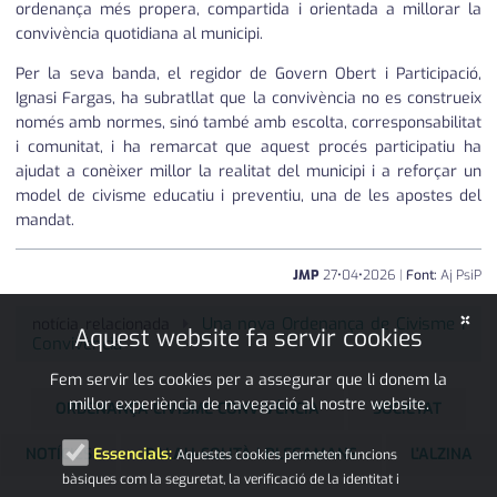
ordenança més propera, compartida i orientada a millorar la
convivència quotidiana al municipi.
Per la seva banda, el regidor de Govern Obert i Participació,
Ignasi Fargas, ha subratllat que la convivència no es construeix
només amb normes, sinó també amb escolta, corresponsabilitat
i comunitat, i ha remarcat que aquest procés participatiu ha
ajudat a conèixer millor la realitat del municipi i a reforçar un
model de civisme educatiu i preventiu, una de les apostes del
mandat.
JMP
27
•
04
•
2026
|
Font:
Aj PsiP
×
Una nova Ordenança de Civisme i
notícia relacionada
Aquest website fa servir cookies
Convivència
Fem servir les cookies per a assegurar que li donem la
millor experiència de navegació al nostre website.
ORDENANÇA CIVISME CONVIVÈNCIA
SOCIETAT
NOTÍCIES
PALAU-SOLITÀ I PLEGAMANS
L'ALZINA
Essencials:
Aquestes cookies permeten funcions
bàsiques com la seguretat, la verificació de la identitat i