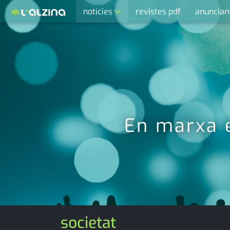
notícies
revistes pdf
anuncian
últimes notícies
activitats
agenda
cultura
economia
En marxa 
empresa
entrevista
esports
medi ambient
societat
opinió