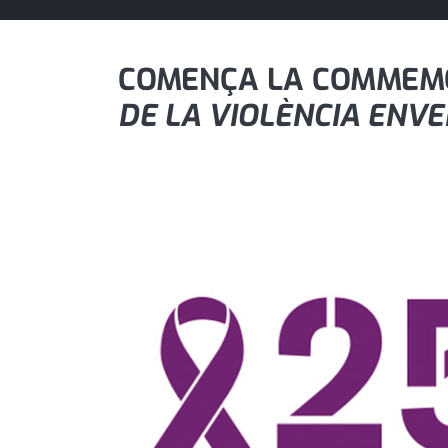
política
promo serveis
COMENÇA LA COMMEM
DE LA VIOLÈNCIA ENVE
reportatge
salut
serveis
societat
successos
urbanisme
editorial