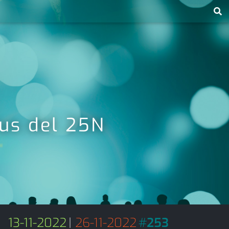
us del 25N
13-11-2022
|
26-11-2022
#
253