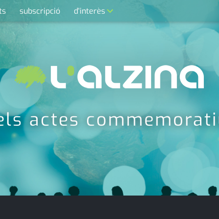
ts
subscripció
d'interès
contacte
farmàcies
telèfons
calendari
els actes commemorati