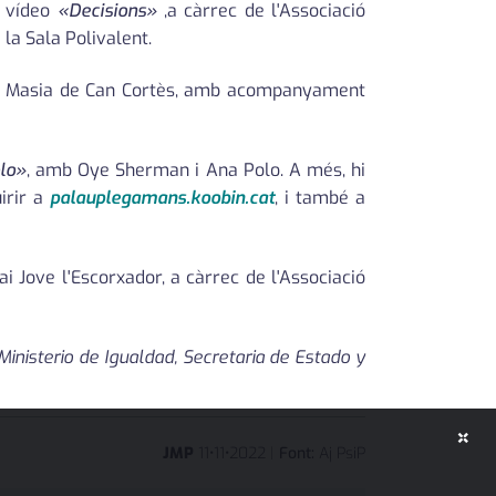
l vídeo
«Decisions»
,a càrrec de l'Associació
la Sala Polivalent.
 la Masia de Can Cortès, amb acompanyament
lo»
, amb Oye Sherman i Ana Polo. A més, hi
irir a
palauplegamans.koobin.cat
, i també a
i Jove l'Escorxador, a càrrec de l'Associació
Ministerio de Igualdad, Secretaria de Estado y
×
JMP
11
•
11
•
2022
|
Font:
Aj PsiP