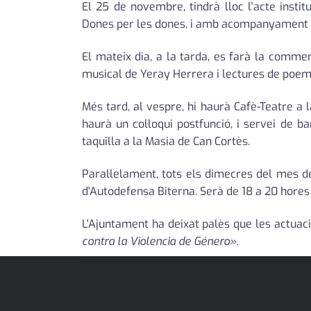
El 25 de novembre, tindrà lloc l'acte insti
Dones per les dones, i amb acompanyament mus
El mateix dia, a la tarda, es farà la com
musical de Yeray Herrera i lectures de poeme
Més tard, al vespre, hi haurà Cafè-Teatre a
haurà un col·loqui postfunció, i servei de 
taquilla a la Masia de Can Cortès.
Paral·lelament, tots els dimecres del mes de
d'Autodefensa Biterna. Serà de 18 a 20 hores 
L'Ajuntament ha deixat palès que les actuac
contra la Violencia de Género»
.