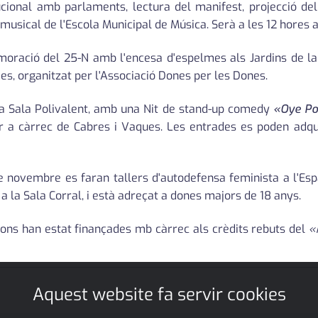
tucional amb parlaments, lectura del manifest, projecció de
ical de l'Escola Municipal de Música. Serà a les 12 hores a 
memoració del 25-N amb l'encesa d'espelmes als Jardins de
s, organitzat per l'Associació Dones per les Dones.
 la Sala Polivalent, amb una Nit de stand-up comedy
«Oye Po
bar a càrrec de Cabres i Vaques. Les entrades es poden adqu
 novembre es faran tallers d'autodefensa feminista a l'Espa
a la Sala Corral, i està adreçat a dones majors de 18 anys.
ions han estat finançades mb càrrec als crèdits rebuts del
«
Aquest website fa servir cookies