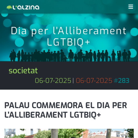
notícies
Dia per l'Alliberament
últimes notícies
LGTBIQ+
revistes pdf
activitats
anunciants
agenda
societat
subscripció
cultura
06-07-2025
|
06-07-2025
#
283
d'interès
economia
PALAU COMMEMORA EL DIA PER
empresa
contacte
L'ALLIBERAMENT LGTBIQ+
entrevista
farmàcies
telèfons
esports