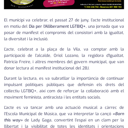
El municipi va celebrar, el passat 27 de juny, l'acte institucional
en motiu del
Dia per l'Alliberament LGTBIQ+
, una jornada que va
posar de manifest el compromís del consistori amb la igualtat,
la diversitat i la inclusió.
L'acte, celebrat a la plaça de la Vila, va comptar amb la
participació de l'alcalde, Oriol Lozano, la regidora d'Igualtat,
Patricia Freire, i altres membres del govern municipal, que van
donar lectura al manifest institucional del 28J.
Durant la lectura, es va subratllar la importància de continuar
impulsant polítiques públiques que defensin els drets del
col·lectiu LGTBIQ+, així com de reforçar la col·laboració amb el
moviment feminista, antiracista i les entitats socials.
L'acte es va tancar amb una actuació musical a càrrec de
l'Escola Municipal de Música, que va interpretar la cançó
«Born
this way»
de Lady Gaga, convertint l'espai en un clam per la
llibertat i la visibilitat de totes les identitats i orientacions