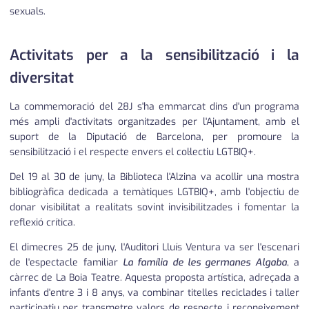
sexuals.
Activitats per a la sensibilització i la
diversitat
La commemoració del 28J s'ha emmarcat dins d'un programa
més ampli d'activitats organitzades per l'Ajuntament, amb el
suport de la Diputació de Barcelona, per promoure la
sensibilització i el respecte envers el col·lectiu LGTBIQ+.
Del 19 al 30 de juny, la Biblioteca l'Alzina va acollir una mostra
bibliogràfica dedicada a temàtiques LGTBIQ+, amb l'objectiu de
donar visibilitat a realitats sovint invisibilitzades i fomentar la
reflexió crítica.
El dimecres 25 de juny, l'Auditori Lluís Ventura va ser l'escenari
de l'espectacle familiar
La família de les germanes Algaba
, a
càrrec de La Boia Teatre. Aquesta proposta artística, adreçada a
infants d'entre 3 i 8 anys, va combinar titelles reciclades i taller
participatiu per transmetre valors de respecte i reconeixement