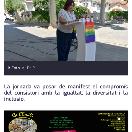
medi ambient
calendari
opinió
política
promo serveis
reportatge
salut
Foto:
Aj PsiP
serveis
La jornada va posar de manifest el compromís
del consistori amb la igualtat, la diversitat i la
societat
inclusió.
successos
×
urbanisme
editorial