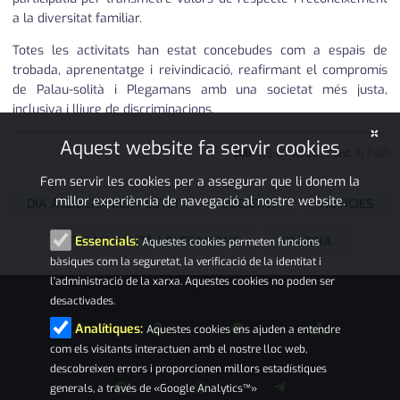
a la diversitat familiar.
Totes les activitats han estat concebudes com a espais de
trobada, aprenentatge i reivindicació, reafirmant el compromís
de Palau-solità i Plegamans amb una societat més justa,
inclusiva i lliure de discriminacions.
×
Aquest website fa servir cookies
JMP
05
•
07
•
2025
|
Font:
Aj PsiP
Fem servir les cookies per a assegurar que li donem la
millor experiència de navegació al nostre website.
DIA ALLIBERAMENT LGTBI
SOCIETAT
NOTÍCIES
PALAU-SOLITÀ I PLEGAMANS
L'ALZINA
Essencials:
Aquestes cookies permeten funcions
bàsiques com la seguretat, la verificació de la identitat i
l'administració de la xarxa. Aquestes cookies no poden ser
desactivades.
Analítiques:
Aquestes cookies ens ajuden a entendre
com els visitants interactuen amb el nostre lloc web,
descobreixen errors i proporcionen millors estadístiques
generals, a través de «Google Analytics™»