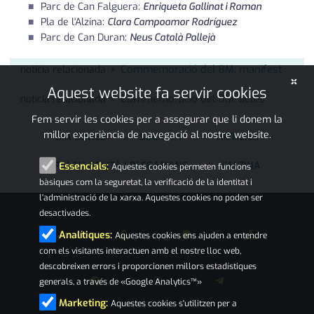
Parc de Can Falguera:
Enriqueta Gallinat i Roman
Pla de l'Alzina:
Clara Campoamor Rodríguez
Parc de Can Duran:
Neus Català Pallejà
Commemoració del 8M: manifest
notícia relacionada
×
Aquest website fa servir cookies
Commemoració del 8M: actes
notícia relacionada
Fem servir les cookies per a assegurar que li donem la
millor experiència de navegació al nostre website.
DIA DONES
SOCIETAT
NOTÍCIES
PALAU-SOLITÀ I PLEGAMANS
L'ALZINA
Essencials:
Aquestes cookies permeten funcions
bàsiques com la seguretat, la verificació de la identitat i
l'administració de la xarxa. Aquestes cookies no poden ser
desactivades.
Analítiques:
Aquestes cookies ens ajuden a entendre
com els visitants interactuen amb el nostre lloc web,
descobreixen errors i proporcionen millors estadístiques
generals, a través de «Google Analytics™»
Marketing:
Aquestes cookies s'utilitzen per a