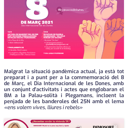
medi ambient
calendari
opinió
política
promo serveis
reportatge
salut
Malgrat la situació pandèmica actual, ja està tot
preparat i a punt per a la commemoració del 8
serveis
de Març, el Dia Internacional de les Dones, amb
un conjunt d'activitats i actes que englobaran el
societat
8M a la Palau-solità i Plegamans, incloent la
penjada de les banderoles del 25N amb el lema
successos
«ens volem vives, lliures i rebels»
urbanisme
×
editorial