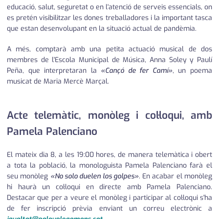
educació, salut, seguretat o en l'atenció de serveis essencials, on
es pretén visibilitzar les dones treballadores i la important tasca
que estan desenvolupant en la situació actual de pandèmia.
A més, comptarà amb una petita actuació musical de dos
membres de l'Escola Municipal de Música, Anna Soley y Paulí
Peña, que interpretaran la
«Cançó de fer Camí»
, un poema
musicat de Maria Mercè Marçal.
Acte telemàtic, monòleg i col·loqui, amb
Pamela Palenciano
El mateix dia 8, a les 19:00 hores, de manera telemàtica i obert
a tota la població, la monologuista Pamela Palenciano farà el
seu monòleg
«No solo duelen los golpes»
. En acabar el monòleg
hi haurà un col·loqui en directe amb Pamela Palenciano.
Destacar que per a veure el monòleg i participar al col·loqui s'ha
de fer inscripció prèvia enviant un correu electrònic a