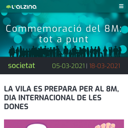
notícies
Commemoració del 8M:
últimes notícies
tot a punt
revistes pdf
activitats
anunciants
agenda
societat
05-03-2021
|
18-03-2021
subscripció
cultura
d'interès
economia
LA VILA ES PREPARA PER AL 8M,
DIA INTERNACIONAL DE LES
empresa
contacte
DONES
entrevista
farmàcies
telèfons
esports