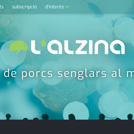
ts
subscripció
d'interès
contacte
farmàcies
telèfons
calendari
 de porcs senglars al m