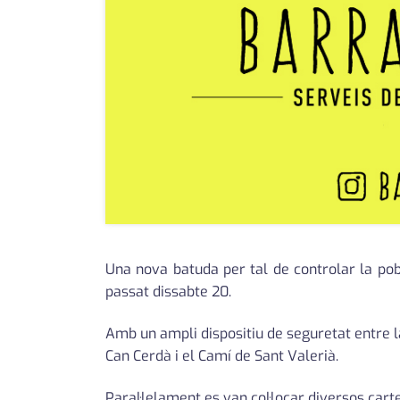
Una nova batuda per tal de controlar la pob
passat dissabte 20.
Amb un ampli dispositiu de seguretat entre la 
Can Cerdà i el Camí de Sant Valerià.
Paral·lelament es van col·locar diversos carte