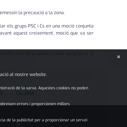
remessin la precaució a la zona.
tar els grups PSC i Cs en una moció conjunta
davant aquest creixement, moció que va ser
roliferació de la població dels senglars a la
×
ació al nostre website.
inistració de la xarxa. Aquestes cookies no poden
S
L'ALZINA
obreixen errors i proporcionen millors
cia de la publicitat per a proporcionar un servei