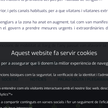
or, i pels canals habituals, per a que vilatans i vilatanes ext
s senglars a la zona ha anat en augment, tal com van manifes
en el govern a prendre mesures urgents i extraordinàries 
ccions de mobilitat al llarg de l'any passat van afavorir la p
Aquest website fa servir cookies
 presència de senglars a PsiP
 per a assegurar que li donem la millor experiència de naveg
ons bàsiques com la seguretat, la verificació de la identitat i l'adm
SOCIETAT
NOTÍCIES
PALAU-SOLITÀ I PLEGAMAN
 entendre com els visitants interactuen amb el nostre lloc web, desc
lytics™»
 a compartir continguts en xarxes socials i fer un seguiment de l'eficà