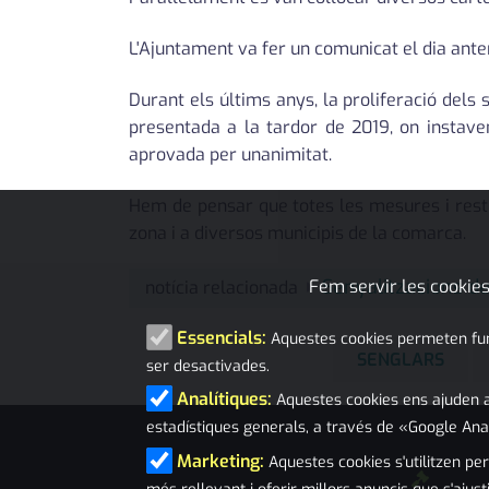
L'Ajuntament va fer un comunicat el dia anteri
Durant els últims anys, la proliferació del
presentada a la tardor de 2019, on instav
aprovada per unanimitat.
Hem de pensar que totes les mesures i restri
zona i a diversos municipis de la comarca.
Senyalitzacions de
Fem servir les cookies
notícia relacionada
Essencials:
Aquestes cookies permeten funci
SENGLARS
ser desactivades.
Analítiques:
Aquestes cookies ens ajuden a
estadístiques generals, a través de «Google Ana
Marketing:
Aquestes cookies s'utilitzen per