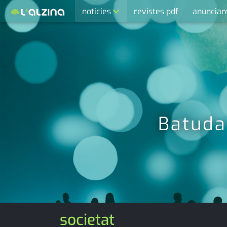
notícies
revistes pdf
anuncian
últimes notícies
activitats
agenda
cultura
economia
Batuda
empresa
entrevista
esports
medi ambient
societat
opinió