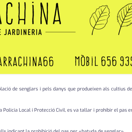
lació de senglars i pels danys que produeixen als cultius de
Policia Local i Protecció Civil, es va tallar i prohibir el pas 
lls indicant la prohibició del pas per «batuda de senglar».