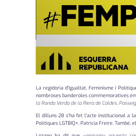
La regidoria d'Igualtat, Feminisme i Políti
nombroses banderoles commemoratives envolt
la Ronda Verda de la Riera de Caldes, Passeig
El dilluns 28 s'ha fet l'acte institucional a
Polítiques LGTBIQ+, Patricia Freire. També, el
Lozano ha dit que
«enguany, aquesta co