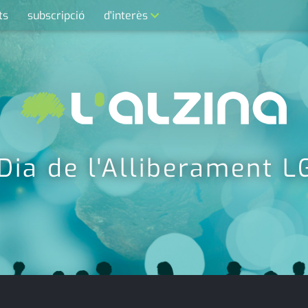
ts
subscripció
d'interès
contacte
farmàcies
telèfons
calendari
 Dia de l'Alliberament L