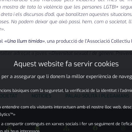
mostra de tota la violència que les persones LGTBI+ seguei
reta i els discursos d'odi, que banalitzen aquestes situacions,
ses. No podem deixar que això passi, hem, com a societat, llu
e»
.
ral
«Una llum tímida»
, una producció de l'Associació Col·lectiu 
l taller adreçat a joves
«Diversitat sexual i de gènere. Preven
Aquest website fa servir cookies
 per a assegurar que li donem la millor experiència de naveg
ons bàsiques com la seguretat, la verificació de la identitat i l'adm
OCIETAT
NOTÍCIES
PALAU-SOLITÀ I PLEGAMANS
 entendre com els visitants interactuen amb el nostre lloc web, desc
lytics™»
 a compartir continguts en xarxes socials i fer un seguiment de l'eficà
in als teus interessos.