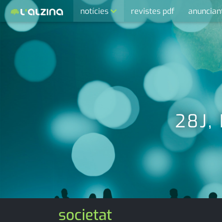
notícies
revistes pdf
anuncian
últimes notícies
activitats
agenda
cultura
economia
28J,
empresa
entrevista
esports
medi ambient
societat
opinió