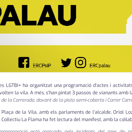
ques LGTBI+ ha organitzat una programació d'actes i activita
en la vila. A més, s'han pintat 3 passos de vianants amb l
 de la Carrerada, davant de la pista semi-coberta i Carrer Cam
 la Plaça de la Vila, amb els parlaments de l'alcalde, Oriol Lo
 Col·lectiu La Flama ha fet lectura del manifest, amb la col·la
mmemoració està marcada pels incidents del mes de mai