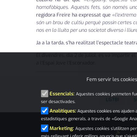
homofòbiques. Aquests fets, són només una 
regidora Freire ha expressat que
«l'extrema d
són un brou de cultiu perquè passin certes co
nos en la lluita per una societat diversa i lliur
Ja a la tarda, s'ha realitzat l'espectacle teat
El divendres, dia 2 de juliol, es va impartir e
a l'Espai Jove l'Escorxador.
Fem servir les cookies
Essencials:
Aquestes cookies permeten funci
LGTBI
S
ser desactivades.
Analítiques:
Aquestes cookies ens ajuden a
estadístiques generals, a través de «Google Ana
Marketing:
Aquestes cookies s'utilitzen per
més rellevant i oferir millors anuncis que s'ajust