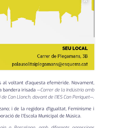
×
ts al voltant d'aquesta efemèride. Novament,
a bandera irisada
—Carrer de la Indústria amb
í de Can Llonch, davant de l'IES Can Periquet—
.
zano; i de la regidora d'Igualtat, Feminisme i
boració de l'Escola Municipal de Música.
g a Barcelona, amb diferents agressions