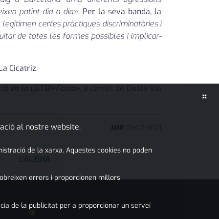
xen patint dia a dia»
. Per la seva banda, la
 legitimen certes pràctiques discriminatòries i
itar de totes les formes possibles i implicar-
La Cicatriz.
ció de la LGTBI+Fòbia»
, a càrrec de Doble Via
×
ació al nostre website.
JMP
03
•
07
•
2021
inistració de la xarxa. Aquestes cookies no poden
L'ALZINA
obreixen errors i proporcionen millors
cia de la publicitat per a proporcionar un servei