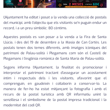
L'Ajuntament ha editat i posat a la venda una col·lecció de postals
del municipi, amb l'objectiu que els visitants se'n puguin endur un
record, i a un preu simbòlic: 80 cèntims.
Aquestes postals es van posar a la venda a la Fira de Santa
Llúcia, i des del 19 de desembre a la Masia de Can Cortès. Les
postals tenen dos temes diferents, amb imatges icòniques del
patrimoni de Palau-solità i Plegamans com són el Castell de
Plegamans i l'església romànica de Santa Maria de Palau-solità.
Segons informa l'Ajuntament, la finalitat és promocionar i
interpretar el patrimoni tractant d'assegurar un acostament
íntim i respectuós dels i les visitants, afavorint que el
comprenguin, en gaudeixin i col·laborin a conservar-lo. La
manera de fer-ho ha estat mitjançant la fotografia i amb el
recurs de la postal turística amb QR informatiu unint la
senzillesa i el simbolisme de la postal impresa tradicional i la
modernitat del codi QR.