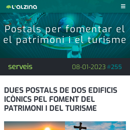
notícies
Postals per fomentar el
últimes notícies
el patrimoni i el turisme
revistes pdf
activitats
anunciants
agenda
serveis
08-01-2023
#
255
subscripció
cultura
d'interès
economia
DUES POSTALS DE DOS EDIFICIS
ICÒNICS PEL FOMENT DEL
empresa
contacte
PATRIMONI I DEL TURISME
entrevista
farmàcies
telèfons
esports