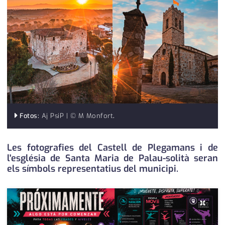
medi ambient
calendari
opinió
política
promo serveis
reportatge
salut
Fotos:
Aj PsiP | © M Monfort
.
serveis
Les fotografies del Castell de Plegamans i de
l'església de Santa Maria de Palau-solità seran
societat
els símbols representatius del municipi.
successos
×
urbanisme
editorial