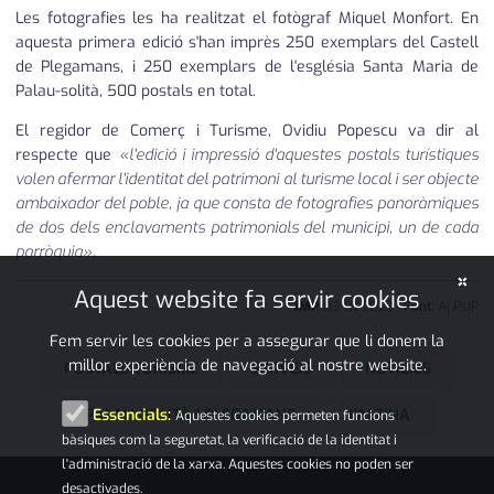
Les fotografies les ha realitzat el fotògraf Miquel Monfort. En
aquesta primera edició s'han imprès 250 exemplars del Castell
de Plegamans, i 250 exemplars de l'església Santa Maria de
Palau-solità, 500 postals en total.
El regidor de Comerç i Turisme, Ovidiu Popescu va dir al
respecte que
«l'edició i impressió d'aquestes postals turístiques
volen afermar l'identitat del patrimoni al turisme local i ser objecte
ambaixador del poble, ja que consta de fotografies panoràmiques
de dos dels enclavaments patrimonials del municipi, un de cada
parròquia»
.
×
Aquest website fa servir cookies
JMP
03
•
01
•
2023
|
Font:
Aj PsiP
Fem servir les cookies per a assegurar que li donem la
millor experiència de navegació al nostre website.
POSTALS TURISME
SERVEIS
NOTÍCIES
PALAU-SOLITÀ I PLEGAMANS
L'ALZINA
Essencials:
Aquestes cookies permeten funcions
bàsiques com la seguretat, la verificació de la identitat i
l'administració de la xarxa. Aquestes cookies no poden ser
desactivades.