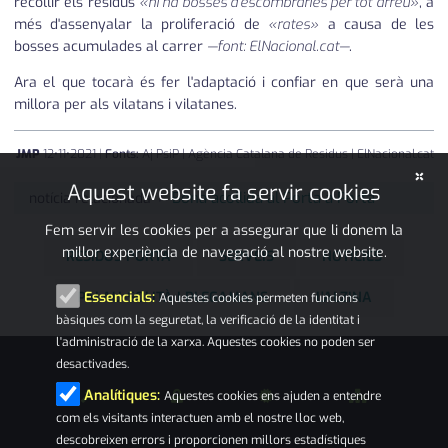
recollir els residus
«hi ha bosses d'escombraries per tot arreu»
, a
més d'assenyalar la proliferació de
«rates»
a causa de les
bosses acumulades al carrer
—font: ElNacional.cat—
.
Ara el que tocarà és fer l'adaptació i confiar en que serà una
millora per als vilatans i vilatanes.
JMP
12
•
11
•
2021
|
Fonts:
Aj PsiP | Agència Catalana de Residus | ElNacional.cat
×
Aquest website fa servir cookies
Bona acollida al Porta a Porta
notícia relacionada
Fem servir les cookies per a assegurar que li donem la
millor experiència de navegació al nostre website.
RESIDUS PORTA
SERVEIS
NOTÍCIES
PALAU-SOLITÀ I PLEGAMANS
L'ALZINA
Essencials:
Aquestes cookies permeten funcions
bàsiques com la seguretat, la verificació de la identitat i
l'administració de la xarxa. Aquestes cookies no poden ser
desactivades.
Analítiques:
Aquestes cookies ens ajuden a entendre
com els visitants interactuen amb el nostre lloc web,
descobreixen errors i proporcionen millors estadístiques