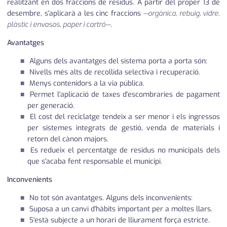
realitzant en dos fraccions de residus. A partir del proper 13 de
desembre, s'aplicarà a les cinc fraccions
—orgànica, rebuig, vidre,
plàstic i envasos, paper i cartró—
.
Avantatges
Alguns dels avantatges del sistema porta a porta són:
Nivells més alts de recollida selectiva i recuperació.
Menys contenidors a la via pública.
Permet l'aplicació de taxes d'escombraries de pagament
per generació.
El cost del reciclatge tendeix a ser menor i els ingressos
per sistemes integrats de gestió, venda de materials i
retorn del cànon majors.
Es redueix el percentatge de residus no municipals dels
que s'acaba fent responsable el municipi.
Inconvenients
No tot són avantatges. Alguns dels inconvenients:
Suposa a un canvi d'hàbits important per a moltes llars.
S'està subjecte a un horari de lliurament força estricte.