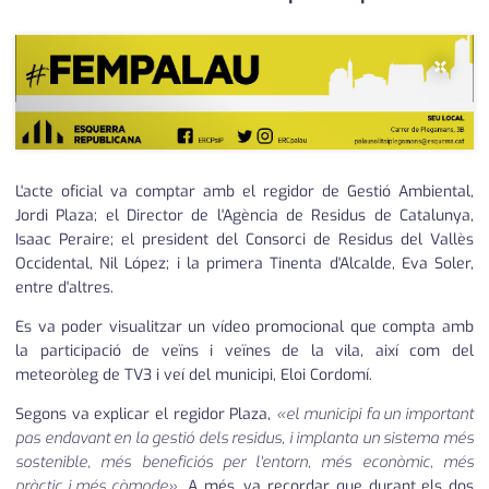
×
L'acte oficial va comptar amb el regidor de Gestió Ambiental,
Jordi Plaza; el Director de l'Agència de Residus de Catalunya,
Isaac Peraire; el president del Consorci de Residus del Vallès
Occidental, Nil López; i la primera Tinenta d'Alcalde, Eva Soler,
entre d'altres.
Es va poder visualitzar un vídeo promocional que compta amb
la participació de veïns i veïnes de la vila, així com del
meteoròleg de TV3 i veí del municipi, Eloi Cordomí.
Segons va explicar el regidor Plaza,
«el municipi fa un important
pas endavant en la gestió dels residus, i implanta un sistema més
sostenible, més beneficiós per l'entorn, més econòmic, més
pràctic i més còmode»
. A més, va recordar que durant els dos