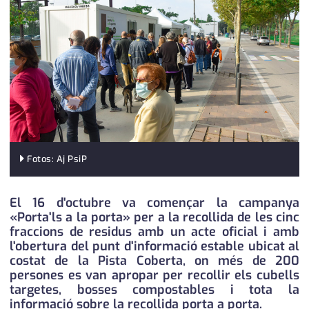
medi ambient
calendari
opinió
política
promo serveis
reportatge
salut
Fotos: Aj PsiP
serveis
El 16 d'octubre va començar la campanya
«Porta'ls a la porta» per a la recollida de les cinc
societat
fraccions de residus amb un acte oficial i amb
l'obertura del punt d'informació estable ubicat al
successos
costat de la Pista Coberta, on més de 200
persones es van apropar per recollir els cubells
urbanisme
targetes, bosses compostables i tota la
informació sobre la recollida porta a porta.
editorial