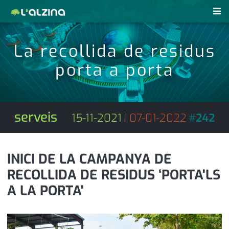
notícies
La recollida de residus
últimes notícies
porta a porta
revistes pdf
activitats
anunciants
agenda
serveis
15-11-2021
|
07-01-2022
#
242
subscripció
cultura
d'interès
economia
INICI DE LA CAMPANYA DE
RECOLLIDA DE RESIDUS ‘PORTA'LS
empresa
contacte
A LA PORTA'
entrevista
farmàcies
telèfons
esports