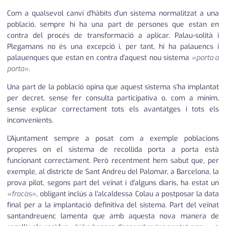
Com a qualsevol canvi d'hàbits d'un sistema normalitzat a una
població, sempre hi ha una part de persones que estan en
contra del procés de transformació a aplicar. Palau-solità i
Plegamans no és una excepció i, per tant, hi ha palauencs i
palauenques que estan en contra d'aquest nou sistema
«porta a
porta»
.
Una part de la població opina que aquest sistema s'ha implantat
per decret, sense fer consulta participativa o, com a mínim,
sense explicar correctament tots els avantatges i tots els
inconvenients.
L'Ajuntament sempre a posat com a exemple poblacions
properes on el sistema de recollida porta a porta està
funcionant correctament. Però recentment hem sabut que, per
exemple, al districte de Sant Andreu del Palomar, a Barcelona, la
prova pilot, segons part del veïnat i d'alguns diaris, ha estat un
«fracàs»
, obligant inclús a l'alcaldessa Colau a postposar la data
final per a la implantació definitiva del sistema. Part del veïnat
santandreuenc lamenta que amb aquesta nova manera de