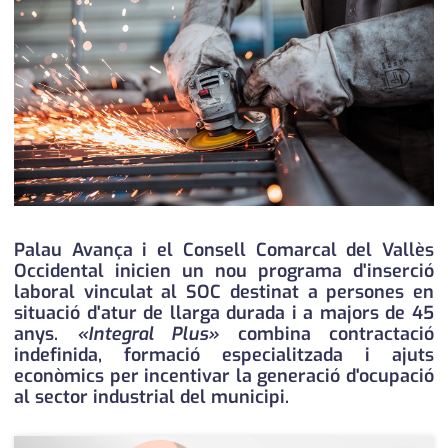
medi ambient
calendari
opinió
política
promo serveis
reportatge
salut
Palau Avança i el Consell Comarcal del Vallès
Occidental inicien un nou programa d'inserció
serveis
laboral vinculat al SOC destinat a persones en
situació d'atur de llarga durada i a majors de 45
societat
anys.
«Integral Plus»
combina contractació
indefinida, formació especialitzada i ajuts
successos
econòmics per incentivar la generació d'ocupació
al sector industrial del municipi.
urbanisme
editorial