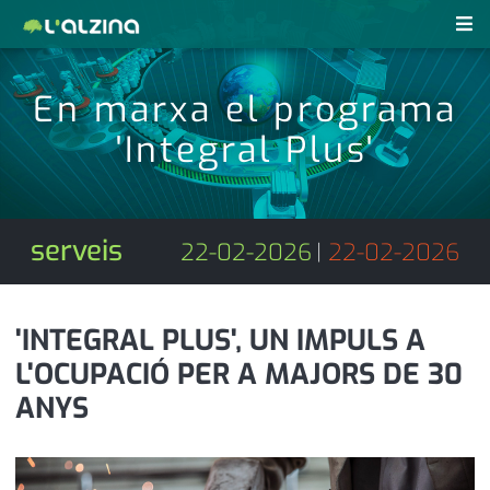
notícies
En marxa el programa
últimes notícies
'Integral Plus'
revistes pdf
activitats
anunciants
agenda
serveis
22-02-2026
|
22-02-2026
subscripció
cultura
d'interès
economia
'INTEGRAL PLUS', UN IMPULS A
L'OCUPACIÓ PER A MAJORS DE 30
empresa
contacte
ANYS
entrevista
farmàcies
telèfons
esports