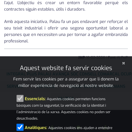
l'ajut. L'objectiu és crear un entorn favorable perquè els
contractes siguin estables, útils i duradors.
Amb aquesta iniciativa, Palau fa un pas endavant per reforçar el
seu teixit industrial i oferir una segona oportunitat laboral a
persones que en necessiten una per tornar a agafar embranzida
professional.
JMP
16
•
02
•
2026
|
Font:
Aj PsiP
×
Aquest website fa servir cookies
INTEGRAL PLUS PALAU AVANÇA SOC CONSELL COMARCAL OCUP
Fem servir les cookies per a assegurar que li donem la
millor experiència de navegació al nostre website.
SERVEIS
NOTÍCIES
PALAU-SOLITÀ I PLEGAMANS
L'ALZINA
Essencials:
Aquestes cookies permeten funcions
bàsiques com la seguretat, la verificació de la identitat i
l'administració de la xarxa. Aquestes cookies no poden ser
desactivades.
Analítiques:
Aquestes cookies ens ajuden a entendre