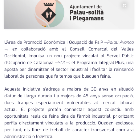
×
L'Àrea de Promoció Econòmica i Ocupació de PsiP
—Palau Avança
—
, en col·laboració amb el Consell Comarcal del Vallès
Occidental, impulsa un nou projecte vinculat al Servei Públic
d'Ocupació de Catalunya
—SOC—
: el
Programa Integral Plus
, una
aposta per dinamitzar el sector industrial i facilitar la reinserció
laboral de persones que fa temps que busquen feina.
Aquesta iniciativa s'adreça a majors de 30 anys en situació
d'atur de llarga durada i a majors de 45 anys sense ocupació,
dues franges especialment vulnerables al mercat laboral
actual. El projecte pretén connectar aquest col·lectiu amb
oportunitats reals de feina dins de l'àmbit industrial, prioritzant
perfils directament vinculats a la producció. Queden exclosos,
per tant, els llocs de treball de caràcter transversal com ara
administració o logística.