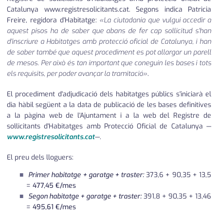
Catalunya www.registresolicitants.cat. Segons indica Patricia
Freire, regidora d'Habitatge:
«La ciutadania que vulgui accedir a
aquest pisos ha de saber que abans de fer cap sol·licitud s'han
d'inscriure a Habitatges amb protecció oficial de Catalunya, i han
de saber també que aquest procediment es pot allargar un parell
de mesos. Per això és tan important que coneguin les bases i tots
els requisits, per poder avançar la tramitació»
.
El procediment d'adjudicació dels habitatges públics s'iniciarà el
dia hàbil següent a la data de publicació de les bases definitives
a la pàgina web de l'Ajuntament i a la web del Registre de
sol·licitants d'Habitatges amb Protecció Oficial de Catalunya —
www.registresolicitants.cat
—.
El preu dels lloguers:
Primer habitatge + garatge + traster:
373,6 + 90,35 + 13,5
=
477,45 €/mes
Segon habitatge + garatge + traster:
391,8 + 90,35 + 13,46
=
495,61 €/mes