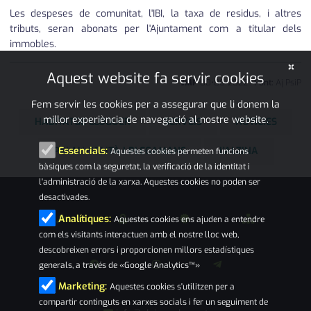
Les despeses de comunitat, l'IBI, la taxa de residus, i altres
tributs, seran abonats per l'Ajuntament com a titular dels
immobles.
×
Aquest website fa servir cookies
JMP
00
•
06
•
2022
|
Font:
Aj PsiP
Fem servir les cookies per a assegurar que li donem la
millor experiència de navegació al nostre website.
HABITATGE LLOGUER
SERVEIS
NOTÍCIES
PALAU-SOLITÀ I PLEGAMANS
L'ALZINA
Essencials:
Aquestes cookies permeten funcions
bàsiques com la seguretat, la verificació de la identitat i
l'administració de la xarxa. Aquestes cookies no poden ser
desactivades.
Analítiques:
Aquestes cookies ens ajuden a entendre
com els visitants interactuen amb el nostre lloc web,
descobreixen errors i proporcionen millors estadístiques
generals, a través de «Google Analytics™»
Marketing:
Aquestes cookies s'utilitzen per a
compartir continguts en xarxes socials i fer un seguiment de