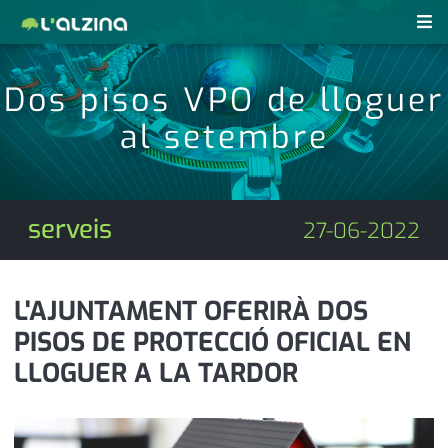
notícies
Dos pisos VPO de lloguer
últimes notícies
al setembre
revistes pdf
activitats
anunciants
agenda
serveis
27-06-2022
subscripció
cultura
d'interès
economia
L'AJUNTAMENT OFERIRÀ DOS
PISOS DE PROTECCIÓ OFICIAL EN
empresa
contacte
LLOGUER A LA TARDOR
entrevista
farmàcies
telèfons
esports