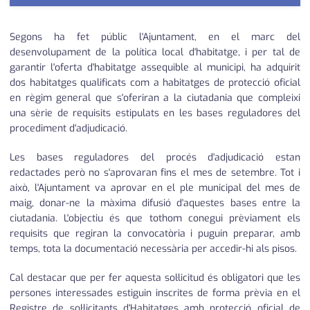
Segons ha fet públic l'Ajuntament, en el marc del
desenvolupament de la política local d'habitatge, i per tal de
garantir l'oferta d'habitatge assequible al municipi, ha adquirit
dos habitatges qualificats com a habitatges de protecció oficial
en règim general que s'oferiran a la ciutadania que compleixi
una sèrie de requisits estipulats en les bases reguladores del
procediment d'adjudicació.
Les bases reguladores del procés d'adjudicació estan
redactades però no s'aprovaran fins el mes de setembre. Tot i
això, l'Ajuntament va aprovar en el ple municipal del mes de
maig, donar-ne la màxima difusió d'aquestes bases entre la
ciutadania. L'objectiu és que tothom conegui prèviament els
requisits que regiran la convocatòria i puguin preparar, amb
temps, tota la documentació necessària per accedir-hi als pisos.
Cal destacar que per fer aquesta sol·licitud és obligatori que les
persones interessades estiguin inscrites de forma prèvia en el
Registre de sol·licitants d'Habitatges amb protecció oficial de