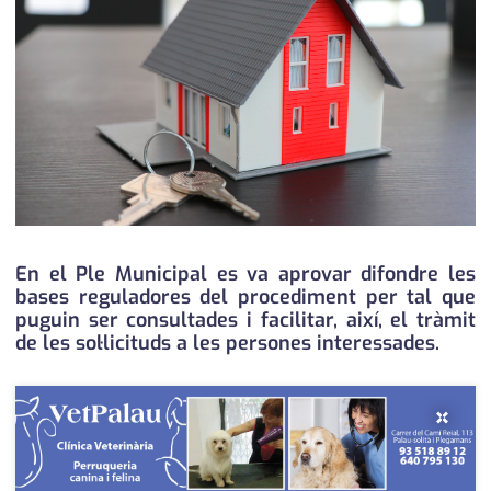
medi ambient
calendari
opinió
política
promo serveis
reportatge
salut
En el Ple Municipal es va aprovar difondre les
bases reguladores del procediment per tal que
serveis
puguin ser consultades i facilitar, així, el tràmit
de les sol·licituds a les persones interessades.
societat
successos
×
urbanisme
editorial