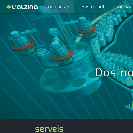
notícies
revistes pdf
anuncian
últimes notícies
activitats
agenda
cultura
economia
Dos no
empresa
entrevista
esports
medi ambient
serveis
opinió