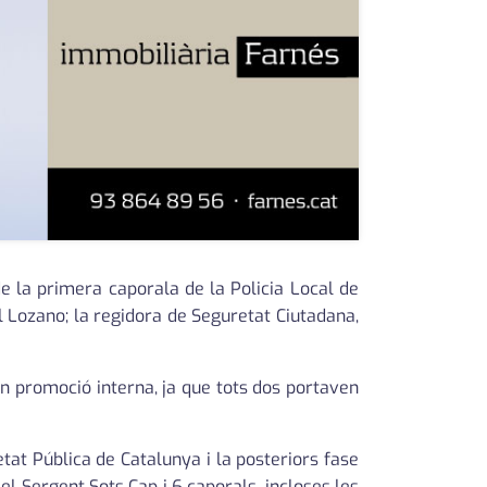
de la primera caporala de la Policia Local de
ol Lozano; la regidora de Seguretat Ciutadana,
en promoció interna, ja que tots dos portaven
tat Pública de Catalunya i la posteriors fase
l Sergent Sots Cap i 6 caporals, incloses les