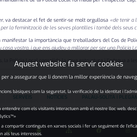
r, va destacar el fet de sentir-se molt orgullosa
«de tenir a 
t per la feminització de les seves plantilles i també dels se
va manifestar la importància que treballadors del Cos de Pol
casa vostra, i que ens ajudeu a millorar per ser una Policia L
 la Policia Local consolida la seva estructura i l'adequa a les
Aquest website fa servir cookies
 per a assegurar que li donem la millor experiència de naveg
ons bàsiques com la seguretat, la verificació de la identitat i l'adm
SERVEIS
NOTÍCIES
PALAU-SOLITÀ I PLEG
 entendre com els visitants interactuen amb el nostre lloc web, desc
lytics™»
 a compartir continguts en xarxes socials i fer un seguiment de l'eficà
in als teus interessos.