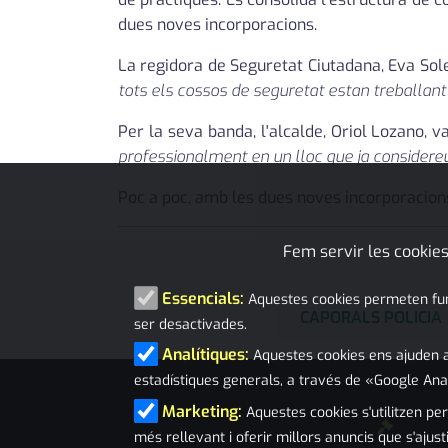
dues noves incorporacions.
La regidora de Seguretat Ciutadana, Eva Sole
tots els cossos de seguretat estan treballan
Per la seva banda, l'alcalde, Oriol Lozano, 
professionalment en un lloc que ja considereu 
Poc a poc, amb les dues noves incorporacions,
Fem servir les cookies
Essencials:
Aquestes cookies permeten funci
CAPORALS POLICIA
ser desactivades.
Analítiques:
Aquestes cookies ens ajuden a
estadístiques generals, a través de «Google Ana
Marketing:
Aquestes cookies s'utilitzen per
més rellevant i oferir millors anuncis que s'ajust