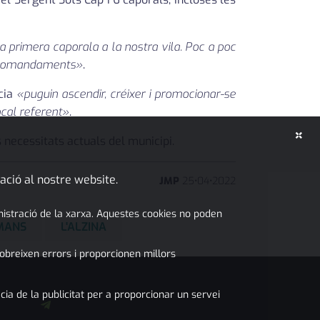
la primera caporala a la nostra vila. Poc a poc
us comandaments»
.
icia
«puguin ascendir, créixer i promocionar-se
ocal referent»
.
×
 necessitats actuals del municipi.
ació al nostre website.
JMP
25
•
04
•
2022
inistració de la xarxa. Aquestes cookies no poden
AMANS
L'ALZINA
obreixen errors i proporcionen millors
cia de la publicitat per a proporcionar un servei