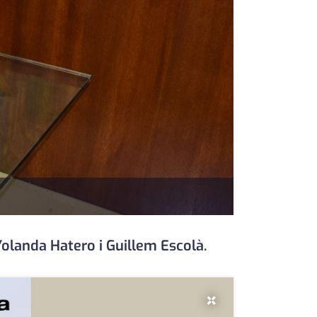
Yolanda Hatero i Guillem Escolà.
×