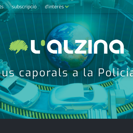
ts
subscripció
d'interès
contacte
farmàcies
telèfons
calendari
us caporals a la Polici