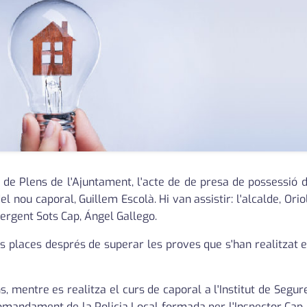
la de Plens de l'Ajuntament, l'acte de de presa de possessió 
el nou caporal, Guillem Escolà. Hi van assistir: l'alcalde, Ori
l Sergent Sots Cap, Ángel Gallego.
s places després de superar les proves que s'han realitzat 
, mentre es realitza el curs de caporal a l'Institut de Segure
comandament de la Policia Local formada per l'Inspector Cap, e