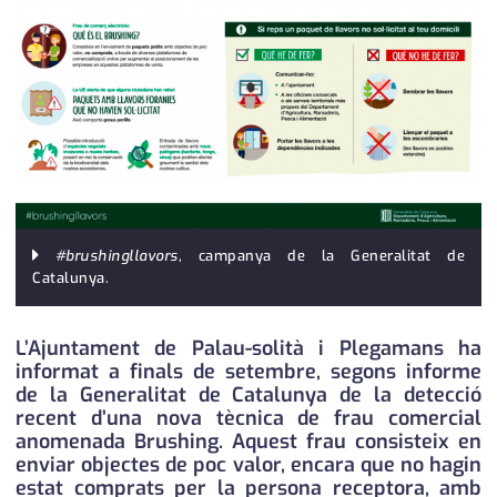
medi ambient
calendari
opinió
política
promo serveis
reportatge
salut
#brushingllavors
, campanya de la Generalitat de
Catalunya.
serveis
L’Ajuntament de Palau-solità i Plegamans ha
societat
informat a finals de setembre, segons informe
de la Generalitat de Catalunya de la detecció
successos
recent d’una nova tècnica de frau comercial
anomenada Brushing. Aquest frau consisteix en
urbanisme
enviar objectes de poc valor, encara que no hagin
estat comprats per la persona receptora, amb
editorial