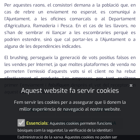
Per aquestes raons, el consistori demana a la població que, en
cas de rebre un enviament no esperat, es comuniqui a
l’Ajuntament, a les oficines comarcals o al Departament
d’Agricultura, Ramaderia i Pesca. En el cas de les llavors, no
s’han de sembrar ni llançar a les escombraries perquè es
podrien estendre, sinó que cal portar-les a l’Ajuntament o a
alguna de les dependències indicades.
El brushing, persegueix la generació de vots positius falsos en
les vendes per Internet, ja que moltes plataformes de venda no
permeten l’emissió d’aquests vots si el client no ha rebut
efectivament el producte. Les empreses, per tant, realitzen
×
primer l’enviament i
falsifiquen
després el vot del receptor, en
Aquest website fa servir cookies
aquest cas de les llavors.
Fem servir les cookies per a assegurar que li donem la
millor experiència de navegació al nostre website.
BRUSHING
SERVEIS
NOTÍCIES
PALAU-SOLITÀ I PLEGAMANS
L'ALZINA
Essencials:
Aquestes cookies permeten funcions
bàsiques com la seguretat, la verificació de la identitat i
l'administració de la xarxa. Aquestes cookies no poden ser