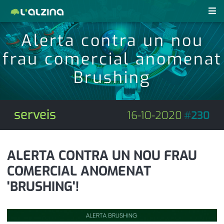
Alerta contra un nou
notícies
frau comercial anomenat
últimes notícies
revistes pdf
Brushing
activitats
anunciants
agenda
serveis
16-10-2020
#
230
subscripció
cultura
d'interès
economia
ALERTA CONTRA UN NOU FRAU
COMERCIAL ANOMENAT
empresa
contacte
'BRUSHING'!
entrevista
farmàcies
telèfons
esports