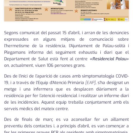
medi ambient
calendari
opinió
política
Segons comunicat del passat 15 d'abril, i arran de les denúncies
expressades en alguns mitjans de comunciació sobre
promo serveis
l'hermetisme de la residència, l'Ajuntament de Palau-solità i
Plegamans informa del seguiment exhaustiu i diari que el
reportatge
Departament de Salut està fent al centre
«Residencial Palau»
on, actualment, viuen 106 persones grans.
salut
Des de l'inici de l'aparició de casos amb simptomatologia COVID-
serveis
19, i a través de l'Equip d'Atenció Primària
[EAP]
, s'ha designat un
metge i una infermera que es desplacen diàriament a la
societat
residència per fer l'atenció residencial i realitzar un informe diari
de les incidències. Aquest equip treballa conjuntament amb els
successos
serveis mèdics del mateix centre.
Des de finals de març es va aconsellar fer un aïllament
urbanisme
preventiu dels contactes i, a principis d'abril, es van començar a
editorial
fer les primeres proves PCR als residents amb simptomatologia.