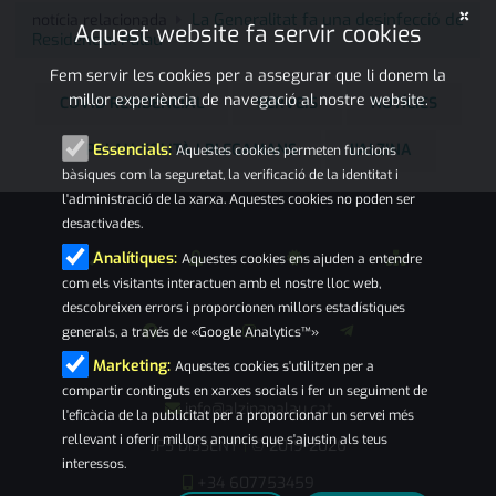
×
La Generalitat fa una desinfecció de
notícia relacionada
Aquest website fa servir cookies
Residencial Palau
Fem servir les cookies per a assegurar que li donem la
millor experiència de navegació al nostre website.
COVID RESIDENCIAL
SERVEIS
NOTÍCIES
PALAU-SOLITÀ I PLEGAMANS
L'ALZINA
Essencials:
Aquestes cookies permeten funcions
bàsiques com la seguretat, la verificació de la identitat i
l'administració de la xarxa. Aquestes cookies no poden ser
desactivades.
Analítiques:
Aquestes cookies ens ajuden a entendre
com els visitants interactuen amb el nostre lloc web,
descobreixen errors i proporcionen millors estadístiques
generals, a través de «Google Analytics™»
Marketing:
Aquestes cookies s'utilitzen per a
compartir continguts en xarxes socials i fer un seguiment de
info@alzinapalau.cat
l'eficàcia de la publicitat per a proporcionar un servei més
rellevant i oferir millors anuncis que s'ajustin als teus
JPS DISSENY
© 2019-2026
|
interessos.
+34 607753459