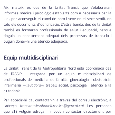
Així mateix, és des de la Unitat Trànsit que s'elaboraran
informes mèdics i psicològic establerts com a necessaris per la
Llei, per aconseguir el canvi de nom i sexe en el sexe sentit, en
tots els documents d'identificació. D'altra banda, des de la Unitat
també es formaran professionals de salut i educació, perquè
tinguin un coneixement adequat dels processos de transició i
puguin donar-hi una atenció adequada.
Equip multidisciplinari
La Unitat Trànsit de la Metropolitana Nord està coordinada des
de l'ASSIR i integrada per un equip multidisciplinari de
professionals de medicina de família, ginecologia i obstetrícia,
infermeria
—llevadora—
, treball social, psicologia i atenció a la
ciutadania.
Per accedir-hi, cal contactar-hi a través del correu electrònic, a
l'adreça
transitassirsabadell.mn.ics@gencat.cat
Les persones
que s'hi vulguin adreçar, hi poden contactar directament per