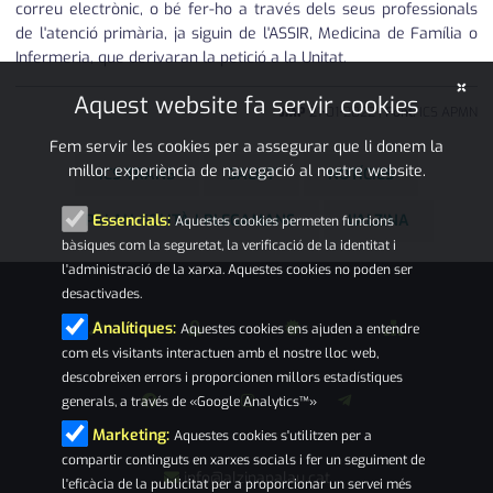
correu electrònic, o bé fer-ho a través dels seus professionals
de l'atenció primària, ja siguin de l'ASSIR, Medicina de Família o
Infermeria, que derivaran la petició a la Unitat.
×
Aquest website fa servir cookies
JMP
21
•
01
•
2022
|
Font:
ICS APMN
Fem servir les cookies per a assegurar que li donem la
millor experiència de navegació al nostre website.
ICS TRANS
SALUT
NOTÍCIES
PALAU-SOLITÀ I PLEGAMANS
L'ALZINA
Essencials:
Aquestes cookies permeten funcions
bàsiques com la seguretat, la verificació de la identitat i
l'administració de la xarxa. Aquestes cookies no poden ser
desactivades.
Analítiques:
Aquestes cookies ens ajuden a entendre
com els visitants interactuen amb el nostre lloc web,
descobreixen errors i proporcionen millors estadístiques
generals, a través de «Google Analytics™»
Marketing:
Aquestes cookies s'utilitzen per a
compartir continguts en xarxes socials i fer un seguiment de
info@alzinapalau.cat
l'eficàcia de la publicitat per a proporcionar un servei més