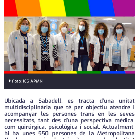
medi ambient
calendari
opinió
política
promo serveis
reportatge
salut
Foto: ICS APMN
serveis
societat
Ubicada a Sabadell, es tracta d'una unitat
multidisciplinària que té per objectiu atendre i
successos
acompanyar les persones trans en les seves
necessitats, tant des d'una perspectiva mèdica,
urbanisme
com quirúrgica, psicològica i social. Actualment,
hi ha unes 550 persones de la Metropolitana
editorial