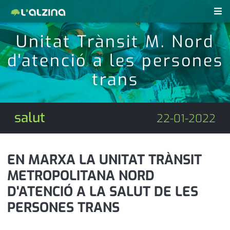
Unitat Trànsit M. Nord
notícies
d'atenció a les persones
últimes notícies
revistes pdf
trans
activitats
anunciants
agenda
salut
22-01-2022
subscripció
cultura
d'interès
economia
EN MARXA LA UNITAT TRÀNSIT
METROPOLITANA NORD
empresa
contacte
D'ATENCIÓ A LA SALUT DE LES
entrevista
farmàcies
PERSONES TRANS
telèfons
esports