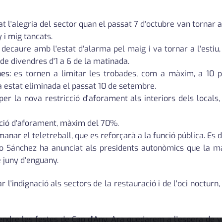
t l'alegria del sector quan el passat 7 d'octubre van tornar
 i mig tancats.
caure amb l'estat d'alarma pel maig i va tornar a l'estiu, a
de divendres d'1 a 6 de la matinada.
es:
es tornen a limitar les trobades, com a màxim, a 10 per
a estat eliminada el passat 10 de setembre.
per la nova restricció d'aforament als interiors dels local
ció d'aforament, màxim del 70%.
anar el teletreball, que es reforçarà a la funció pública. Es
 Sánchez ha anunciat als presidents autonòmics que la masc
 juny d'enguany.
'indignació als sectors de la restauració i de l'oci nocturn,
ndre les festes de Cap d'Any. Ara quedarem a l'espera de 