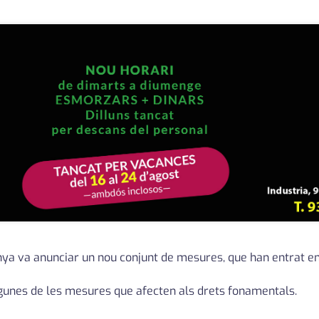
unya va anunciar un nou conjunt de mesures, que han entrat en 
lgunes de les mesures que afecten als drets fonamentals.