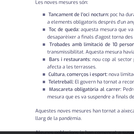
Les noves mesures són:
Tancament de l'oci nocturn:
poc ha dura
a elements obligatoris després d'un any
Toc de queda:
aquesta mesura que va de
desaparèixer a finals d'agost torna des 
Trobades amb limitació de 10 person
transmissibilitat. Aquesta mesura havi
Bars i restaurants:
nou cop al sector 
afecta a les terrasses.
Cultura, comerços i esport:
nova limita
Teletreball:
El govern ha tornat a recom
Mascareta obligatòria al carrer:
Pedro
mesura que es va suspendre a finals de
Aquestes noves mesures han tornat a aixecar l
llarg de la pandèmia.
Algunes poblacions ja han començat a suspe