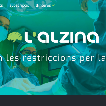
ts
subscripció
d'interès
contacte
farmàcies
telèfons
calendari
 les restriccions per l