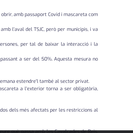
 a obrir, amb passaport Covid i mascareta com
mb l'aval del TSJC, però per municipis, i va
sones, per tal de baixar la interacció i la
s, passant a ser del 50%. Aquesta mesura no
 demana estendre'l també al sector privat.
areta a l'exterior torna a ser obligatòria,
 dos dels més afectats per les restriccions al
veure què passa amb les Cavalcades de Reis.