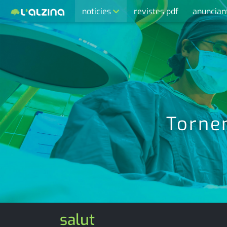
notícies
revistes pdf
anuncian
últimes notícies
activitats
agenda
cultura
economia
Tornen
empresa
entrevista
esports
medi ambient
salut
opinió