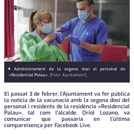
medi ambient
calendari
opinió
política
promo serveis
reportatge
salut
Administrament de la segona dosi al personal de
«Residencial Palau».
[Foto: Ajuntament]
.
serveis
El passat 3 de febrer, l’Ajuntament va fer pública
societat
la notícia de la vacunació amb la segona dosi del
personal i residents de la residència «Residencial
successos
Palau», tal com l’alcalde, Oriol Lozano, va
comunicar que passaria en l’última
urbanisme
compareixença per Facebook Live.
editorial