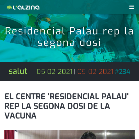
notícies
Residencial Palau rep la
últimes notícies
segona dosi
revistes pdf
activitats
anunciants
agenda
salut
05-02-2021
|
05-02-2021
#
234
subscripció
cultura
d'interès
economia
EL CENTRE 'RESIDENCIAL PALAU'
REP LA SEGONA DOSI DE LA
empresa
contacte
VACUNA
entrevista
farmàcies
telèfons
esports