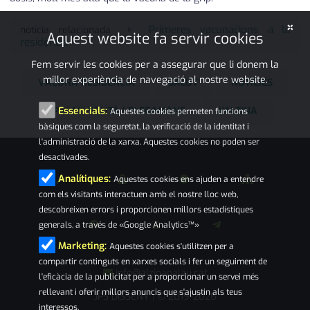
×
Primeres vacunacions a la
notícia relacionada
Aquest website fa servir cookies
residència
Fem servir les cookies per a assegurar que li donem la
millor experiència de navegació al nostre website.
VACUNA RESIDÈNCIA
SALUT
NOTÍCIES
PALAU-SOLITÀ I PLEGAMANS
L'ALZINA
Essencials:
Aquestes cookies permeten funcions
bàsiques com la seguretat, la verificació de la identitat i
l'administració de la xarxa. Aquestes cookies no poden ser
desactivades.
Analítiques:
Aquestes cookies ens ajuden a entendre
com els visitants interactuen amb el nostre lloc web,
descobreixen errors i proporcionen millors estadístiques
generals, a través de «Google Analytics™»
Marketing:
Aquestes cookies s'utilitzen per a
compartir continguts en xarxes socials i fer un seguiment de
info@alzinapalau.cat
l'eficàcia de la publicitat per a proporcionar un servei més
rellevant i oferir millors anuncis que s'ajustin als teus
JPS DISSENY
© 2019-2026
|
interessos.