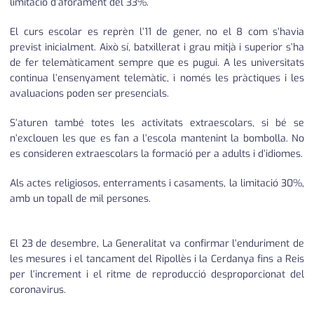
limitació d’aforament del 33%.
El curs escolar es reprèn l’11 de gener, no el 8 com s’havia
previst inicialment. Això sí, batxillerat i grau mitjà i superior s’ha
de fer telemàticament sempre que es pugui. A les universitats
continua l’ensenyament telemàtic, i només les pràctiques i les
avaluacions poden ser presencials.
S’aturen també totes les activitats extraescolars, si bé se
n’exclouen les que es fan a l’escola mantenint la bombolla. No
es consideren extraescolars la formació per a adults i d’idiomes.
Als actes religiosos, enterraments i casaments, la limitació 30%,
amb un topall de mil persones.
El 23 de desembre, La Generalitat va confirmar l’enduriment de
les mesures i el tancament del Ripollès i la Cerdanya fins a Reis
per l’increment i el ritme de reproducció desproporcionat del
coronavirus.