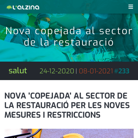
notícies
Nova copejada al sector
últimes notícies
de la restauració
revistes pdf
activitats
anunciants
agenda
salut
24-12-2020
|
08-01-2021
#
233
subscripció
cultura
d'interès
economia
NOVA 'COPEJADA' AL SECTOR DE
LA RESTAURACIÓ PER LES NOVES
empresa
contacte
MESURES I RESTRICCIONS
entrevista
farmàcies
telèfons
esports