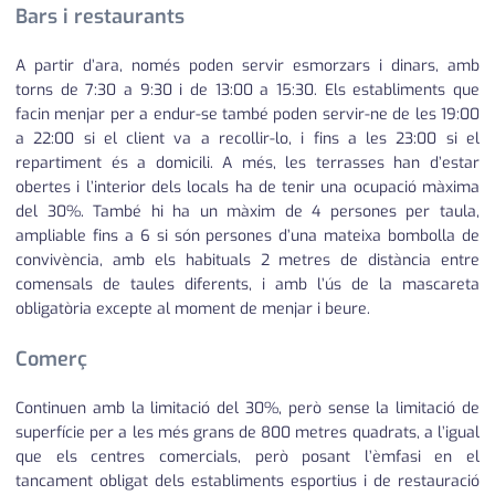
Bars i restaurants
A partir d’ara, només poden servir esmorzars i dinars, amb
torns de 7:30 a 9:30 i de 13:00 a 15:30. Els establiments que
facin menjar per a endur-se també poden servir-ne de les 19:00
a 22:00 si el client va a recollir-lo, i fins a les 23:00 si el
repartiment és a domicili. A més, les terrasses han d’estar
obertes i l’interior dels locals ha de tenir una ocupació màxima
del 30%. També hi ha un màxim de 4 persones per taula,
ampliable fins a 6 si són persones d’una mateixa bombolla de
convivència, amb els habituals 2 metres de distància entre
comensals de taules diferents, i amb l’ús de la mascareta
obligatòria excepte al moment de menjar i beure.
Comerç
Continuen amb la limitació del 30%, però sense la limitació de
superfície per a les més grans de 800 metres quadrats, a l’igual
que els centres comercials, però posant l’èmfasi en el
tancament obligat dels establiments esportius i de restauració