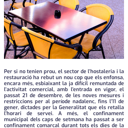
medi ambient
calendari
opinió
política
promo serveis
reportatge
salut
Per si no tenien prou, el sector de l’hostaleria i la
restauració ha rebut un nou cop que els enfonsa,
serveis
encara més, esbiaixant la ja difícil remuntada de
l’activitat comercial, amb l’entrada en vigor, el
societat
passat 21 de desembre, de les noves mesures i
restriccions per al període nadalenc, fins l’11 de
successos
gener, dictades per la Generalitat que els retalla
l’horari de servei. A més, el confinament
urbanisme
municipal dels caps de setmana ha passat a ser
confinament comarcal durant tots els dies de la
editorial