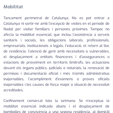
Mobilitat
Tancament perimetral de Catalunya. No es pot entrar a
Catalunya ni sortir-ne amb l’excepció de visites en el període de
Nadal per visitar familiars i persones pròximes. Tampoc no
afecta la mobilitat essencial, que inclou l’assistència a serveis
sanitaris i socials, les obligacions laborals, professionals,
empresarials, institucionals o legals, l’educació, el retorn al lloc
de residència, l’atenció de gent amb necessitats o vulnerables,
el desplaçament a entitats financeres i d’assegurances o
estacions de proveïment en territoris limítrofs, les actuacions
davant els òrgans públics, judicials o notarials, la renovació de
permisos i documentació oficial i més tràmits administratius
inajornables, l’acompliment d’exàmens o proves oficials
inajornables i les causes de força major o situació de necessitat
acreditades.
Confinament comarcal tota la setmana. Se n’exceptua la
mobilitat essencial indicada abans i el desplaçament de
bombolles de convivència a una segona residència, al domicili