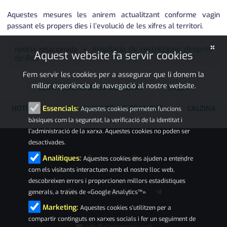
Aquestes mesures les anirem actualitzant conforme vagin
passant els propers dies i l’evolució de les xifres al territori.
×
Ampliació de restriccions després
notícia relacionada
Aquest website fa servir cookies
de Reis
Fem servir les cookies per a assegurar que li donem la
millor experiència de navegació al nostre website.
RESTRICCIONS BARS MOBILITAT
SALUT
NOTÍCIES
PALAU-SOLITÀ I PLEGAMANS
L'ALZINA
Essencials:
Aquestes cookies permeten funcions
bàsiques com la seguretat, la verificació de la identitat i
l'administració de la xarxa. Aquestes cookies no poden ser
desactivades.
Analítiques:
Aquestes cookies ens ajuden a entendre
com els visitants interactuen amb el nostre lloc web,
descobreixen errors i proporcionen millors estadístiques
generals, a través de «Google Analytics™»
Marketing:
Aquestes cookies s'utilitzen per a
compartir continguts en xarxes socials i fer un seguiment de