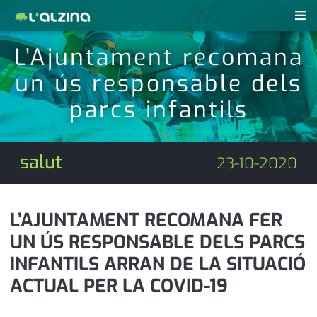
L’Ajuntament recomana
notícies
un ús responsable dels
últimes notícies
revistes pdf
parcs infantils
activitats
anunciants
agenda
salut
23-10-2020
subscripció
cultura
d'interès
economia
L’AJUNTAMENT RECOMANA FER
UN ÚS RESPONSABLE DELS PARCS
empresa
contacte
INFANTILS ARRAN DE LA SITUACIÓ
entrevista
farmàcies
ACTUAL PER LA COVID-19
telèfons
esports