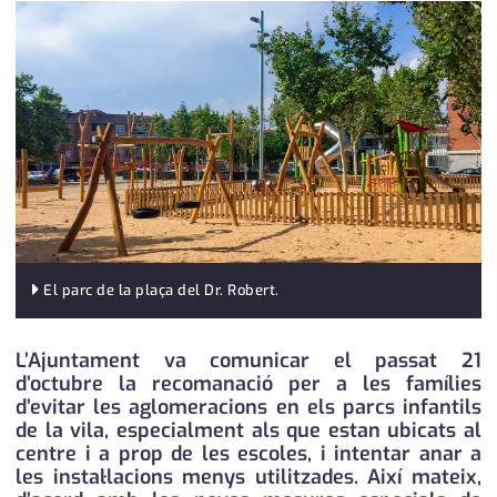
medi ambient
calendari
opinió
política
promo serveis
reportatge
salut
El parc de la plaça del Dr. Robert.
serveis
societat
L’Ajuntament va comunicar el passat 21
d’octubre la recomanació per a les famílies
successos
d’evitar les aglomeracions en els parcs infantils
de la vila, especialment als que estan ubicats al
urbanisme
centre i a prop de les escoles, i intentar anar a
les instal·lacions menys utilitzades. Així mateix,
editorial