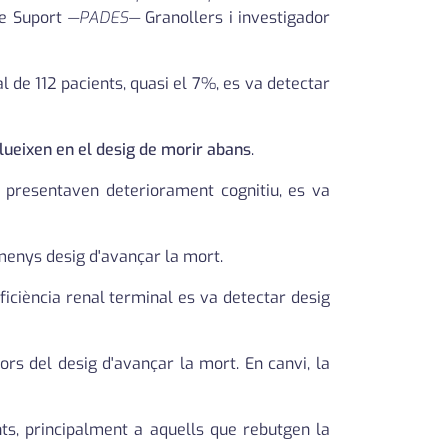
de Suport
—PADES—
Granollers i investigador
al de 112 pacients, quasi el 7%, es va detectar
influeixen en el desig de morir abans
.
e presentaven deteriorament cognitiu, es va
menys desig d'avançar la mort.
iciència renal terminal es va detectar desig
ors del desig d'avançar la mort. En canvi, la
nts, principalment a aquells que rebutgen la