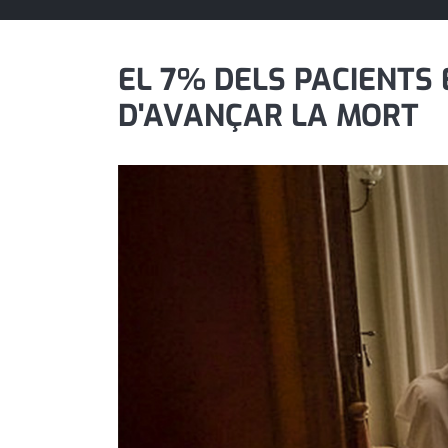
política
promo serveis
EL 7% DELS PACIENTS E
D'AVANÇAR LA MORT
reportatge
salut
serveis
societat
successos
urbanisme
editorial