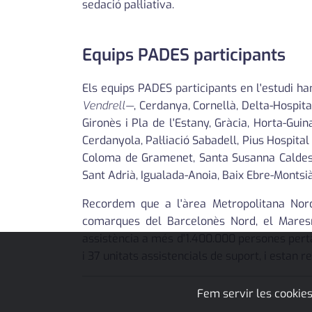
sedació pal·liativa.
Equips PADES participants
Els equips PADES participants en l'estudi h
Vendrell—
, Cerdanya, Cornellà, Delta-Hospit
Gironès i Pla de l'Estany, Gràcia, Horta-Guin
Cerdanyola, Pal·liació Sabadell, Pius Hospital
Coloma de Gramenet, Santa Susanna Caldes 
Sant Adrià, Igualada-Anoia, Baix Ebre-Montsià
Recordem que a l'àrea Metropolitana Nord 
comarques del Barcelonès Nord, el Maresme
assistència a més d'1.400.000 persones perta
i 37 unitats assistencials de suport, i estan r
Fem servir les cookies