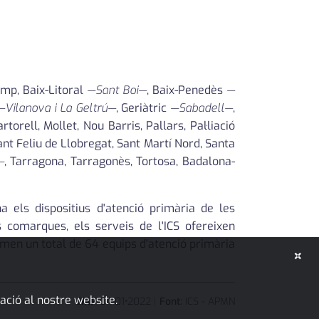
amp, Baix-Litoral
—Sant Boi—
, Baix-Penedès
—
—Vilanova i La Geltrú—
, Geriàtric
—Sabadell—
,
orell, Mollet, Nou Barris, Pallars, Pal·liació
Sant Feliu de Llobregat, Sant Martí Nord, Santa
—
, Tarragona, Tarragonès, Tortosa, Badalona-
a els dispositius d'atenció primària de les
 comarques, els serveis de l'ICS ofereixen
rmen un total de 64 equips d'atenció primària
×
ació al nostre website.
JMP
04
•
01
•
2022
|
Font:
ICS - APMN