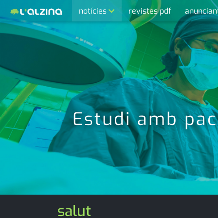
notícies
revistes pdf
anuncian
últimes notícies
activitats
agenda
cultura
economia
Estudi amb paci
empresa
entrevista
esports
medi ambient
salut
opinió