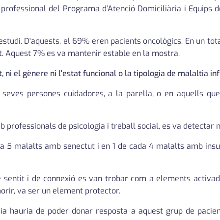
 professional del Programa d'Atenció Domiciliària i Equips 
'estudi. D'aquests, el 69% eren pacients oncològics. En un tot
rt. Aquest 7% es va mantenir estable en la mostra.
at, ni el gènere ni l'estat funcional o la tipologia de malaltia 
s seves persones cuidadores, a la parella, o en aquells qu
rofessionals de psicologia i treball social, es va detectar 
da 5 malalts amb senectut i en 1 de cada 4 malalts amb insuf
de sentit i de connexió es van trobar com a elements activad
morir, va ser un element protector.
nàsia hauria de poder donar resposta a aquest grup de pacie