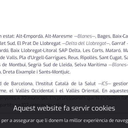
an estat: Alt-Empordà, Alt-Maresme
—Blanes—
, Bages, Baix-C
alet Sud, El Prat De Llobregat
—Delta del Llobregat—
, Garraf
ardó, Baix Llobregat-Litoral SAP Delta, Les Corts, Mataró, Mart
 de Valls, Pla d'Urgell-Garrigues, Reus, Ripollès, Sant Cugat, 
de Montbui, Segrià Sud de Lleida, Selva Marítima
—Blanes
, Dreta Eixample i Sants-Montjuic.
de Barcelona, l'Institut Català de la Salut
—ICS—
gestion
, el Vallès Occidental i el Vallès Oriental. En aquestes
nyents a 70 municipis. Els professionals que hi treballen fo
epartits en 107 centres de salut.
Aquest website fa servir cookies
 per a assegurar que li donem la millor experiència de naveg