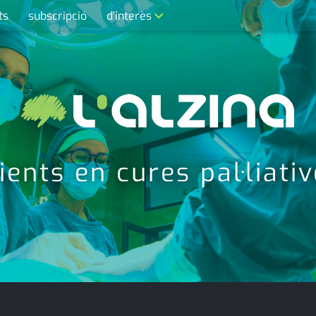
ts
subscripció
d'interès
contacte
farmàcies
telèfons
calendari
ents en cures pal·liativ