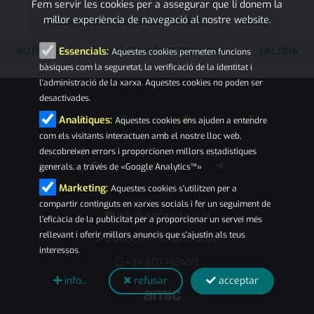
Fem servir les cookies per a assegurar que li donem la
millor experiència de navegació al nostre website.
TAULA VALLESANA SALUT MENTAL
SALUT
NOTÍCIES
PALAU-SOLITÀ I PLEGAMANS
L'ALZINA
Essencials:
Aquestes cookies permeten funcions
bàsiques com la seguretat, la verificació de la identitat i
l'administració de la xarxa. Aquestes cookies no poden ser
desactivades.
Analítiques:
Aquestes cookies ens ajuden a entendre
com els visitants interactuen amb el nostre lloc web,
descobreixen errors i proporcionen millors estadístiques
generals, a través de «Google Analytics™»
Marketing:
Aquestes cookies s'utilitzen per a
compartir continguts en xarxes socials i fer un seguiment de
info@alzinapalau.cat
l'eficàcia de la publicitat per a proporcionar un servei més
rellevant i oferir millors anuncis que s'ajustin als teus
JPS DISSENY
© 2019-2026
|
interessos.
+34 607753459
info...
refusar
acceptar