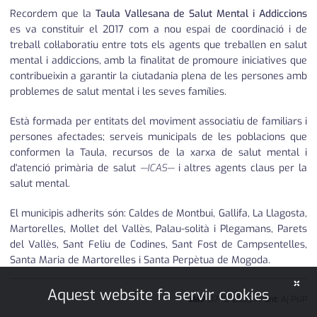
Recordem que la
Taula Vallesana de Salut Mental i Addiccions
es va constituir el 2017 com a nou espai de coordinació i de
treball col·laboratiu entre tots els agents que treballen en salut
mental i addiccions, amb la finalitat de promoure iniciatives que
contribueixin a garantir la ciutadania plena de les persones amb
problemes de salut mental i les seves famílies.
Està formada per entitats del moviment associatiu de familiars i
persones afectades; serveis municipals de les poblacions que
conformen la Taula, recursos de la xarxa de salut mental i
d'atenció primària de salut
—ICAS—
i altres agents claus per la
salut mental.
El municipis adherits són: Caldes de Montbui, Gallifa, La Llagosta,
Martorelles, Mollet del Vallès, Palau-solità i Plegamans, Parets
del Vallès, Sant Feliu de Codines, Sant Fost de Campsentelles,
Santa Maria de Martorelles i Santa Perpètua de Mogoda.
×
Aquest website fa servir cookies
JMP
07
•
10
•
2023
|
Font:
Aj PsiP