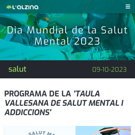
notícies
Dia Mundial de la Salut
últimes notícies
Mental 2023
revistes pdf
activitats
anunciants
agenda
salut
09-10-2023
subscripció
cultura
d'interès
economia
PROGRAMA DE LA
'TAULA
VALLESANA DE SALUT MENTAL I
empresa
contacte
ADDICCIONS'
entrevista
farmàcies
telèfons
esports