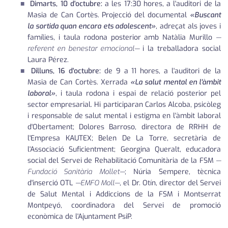
Dimarts, 10 d'octubre:
a les 17:30 hores, a l'auditori de la
Masia de Can Cortès. Projecció del documental
«Buscant
la sortida quan encara ets adolescent»
, adreçat als joves i
famílies, i taula rodona posterior amb Natàlia Murillo
—
referent en benestar emocional—
i la treballadora social
Laura Pérez.
Dilluns, 16 d'octubre:
de 9 a 11 hores, a l'auditori de la
Masia de Can Cortès. Xerrada
«La salut mental en l'àmbit
laboral»
, i taula rodona i espai de relació posterior pel
sector empresarial. Hi participaran Carlos Alcoba, psicòleg
i responsable de salut mental i estigma en l'àmbit laboral
d'Obertament; Dolores Barroso, directora de RRHH de
l'Empresa KAUTEX; Belen De La Torre, secretària de
l'Associació Suficientment; Georgina Queralt, educadora
social del Servei de Rehabilitació Comunitària de la FSM
—
Fundació Sanitària Mollet—
; Núria Sempere, tècnica
d'inserció OTL
—EMFO Moll—
, el Dr. Otín, director del Servei
de Salut Mental i Addiccions de la FSM i Montserrat
Montpeyó, coordinadora del Servei de promoció
econòmica de l'Ajuntament PsiP.