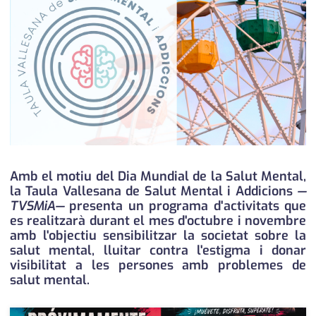
medi ambient
calendari
opinió
política
promo serveis
reportatge
salut
Amb el motiu del Dia Mundial de la Salut Mental,
la Taula Vallesana de Salut Mental i Addicions
—
serveis
TVSMiA—
presenta un programa d'activitats que
es realitzarà durant el mes d'octubre i novembre
societat
amb l'objectiu sensibilitzar la societat sobre la
salut mental, lluitar contra l'estigma i donar
successos
visibilitat a les persones amb problemes de
salut mental.
urbanisme
editorial