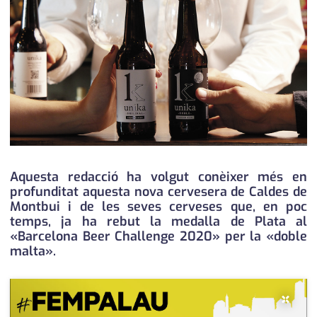
medi ambient
calendari
opinió
política
promo serveis
reportatge
salut
Aquesta redacció ha volgut conèixer més en
profunditat aquesta nova cervesera de Caldes de
serveis
Montbui i de les seves cerveses que, en poc
temps, ja ha rebut la medalla de Plata al
societat
«Barcelona Beer Challenge 2020» per la «doble
malta».
successos
urbanisme
×
editorial