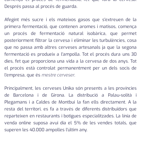
Després passa al procés de guarda.
Afegint més sucre i els mateixos gasos que s'extreuen de la
primera fermentació, que contenen aromes i matisos, comença
un procés de fermentació natural isobàrica, que permet
posteriorment filtrar la cervesa i eliminar les turbulències, cosa
que no passa amb altres cerveses artesanals ja que la segona
fermentació es produeix a l'ampolla. Tot el procés dura uns 30
dies, fet que proporciona una vida a la cervesa de dos anys. Tot
el procés està controlat permanentment per un dels socis de
l'empresa, que és
mestre cerveser
.
Principalment, les cerveses Unika són presents a les províncies
de Barcelona i de Girona. La distribució a Palau-solità i
Plegamans i a Caldes de Montbui la fan ells directament. A la
resta del territori, es fa a través de diferents distribuïdors que
reparteixen en restaurants i botigues especialitzades. La línia de
venda online suposa avui dia el 5% de les vendes totals, que
superen les 40.000 ampolles l'últim any.