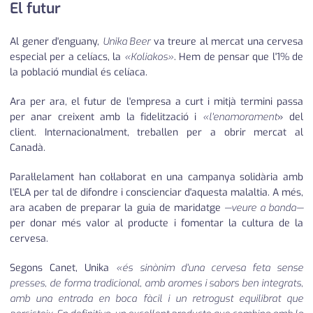
El futur
Al gener d'enguany,
Unika Beer
va treure al mercat una cervesa
especial per a celíacs, la
«Koliakos»
. Hem de pensar que l'1% de
la població mundial és celíaca.
Ara per ara, el futur de l'empresa a curt i mitjà termini passa
per anar creixent amb la fidelització i
«l'enamorament
» del
client. Internacionalment, treballen per a obrir mercat al
Canadà.
Paral·lelament han col·laborat en una campanya solidària amb
l'ELA per tal de difondre i conscienciar d'aquesta malaltia. A més,
ara acaben de preparar la guia de maridatge
—veure a banda—
per donar més valor al producte i fomentar la cultura de la
cervesa.
Segons Canet, Unika
«és sinònim d'una cervesa feta sense
presses, de forma tradicional, amb aromes i sabors ben integrats,
amb una entrada en boca fàcil i un retrogust equilibrat que