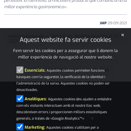
persisteix. En definitiva, un excel·lent producte que combina amb la
millor experiència gastronòmica»
.
JMP
09
•
09
•
2021
×
Unika Beer, medalla de plata al CICA
notícia relacionada
Aquest website fa servir cookies
2021
Fem servir les cookies per a assegurar que li donem la
millor experiència de navegació al nostre website.
UNIKA BEER
REPORTATGE
NOTÍCIES
PALAU-SOLITÀ I PLEGAMANS
L'ALZINA
Essencials:
Aquestes cookies permeten funcions
bàsiques com la seguretat, la verificació de la identitat i
l'administració de la xarxa. Aquestes cookies no poden ser
desactivades.
Analítiques:
Aquestes cookies ens ajuden a entendre
com els visitants interactuen amb el nostre lloc web,
descobreixen errors i proporcionen millors estadístiques
generals, a través de «Google Analytics™»
Marketing:
Aquestes cookies s'utilitzen per a