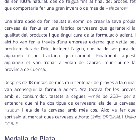
de ser 100% natural, des de l'aigua fins al final del procés, fet
que comportaria fer una gran inversió de més de
«sis zeros»
.
Una altra opció de fer realitat el somni de crear la seva pròpia
cervesa és fer-la en una fàbrica cervesera que garanteixi la
qualitat del producte i que tingui cura de la formulació adient. I
així ho van fer, a través d'una empresa externa que vetlla pel
producte des de l'inici, incloent l'aigua, que ha de ser pura de
aiguaneix i no tractada químicament. Finalment, aquest
aiguaneix el van trobar a Solán de Cabras, municipi de la
província de Cuenca.
Després de 18 mesos de més d'un centenar de proves a la cuina,
van aconseguir la formula adient. Ara tocava fer les proves
amb el consumidor. tastets a cegues
—més de 200—
per a
entendre que hi ha dos tipus de cervesers: els de la cervesa
«suau»
i els de la cervesa amb més cos. Això va fer que
sortissin al mercat dues cerveses alhora:
Unika ORIGINAL
i
Unika
DOBLE
.
Medalla de Plata