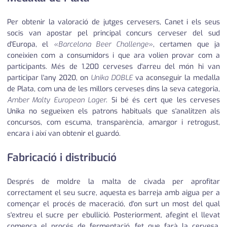
Per obtenir la valoració de jutges cervesers, Canet i els seus
socis van apostar pel principal concurs cerveser del sud
d'Europa, el
«Barcelona Beer Challenge»
, certamen que ja
coneixien com a consumidors i que ara volien provar com a
participants. Més de 1.200 cerveses d'arreu del món hi van
participar l'any 2020, on
Unika DOBLE
va aconseguir la medalla
de Plata, com una de les millors cerveses dins la seva categoria,
Amber Malty European Lager
. Si bé és cert que les cerveses
Unika no segueixen els patrons habituals que s'analitzen als
concursos, com escuma, transparència, amargor i retrogust,
encara i així van obtenir el guardó.
Fabricació i distribució
Després de moldre la malta de civada per aprofitar
correctament el seu sucre, aquesta es barreja amb aigua per a
començar el procés de maceració, d'on surt un most del qual
s'extreu el sucre per ebullició. Posteriorment, afegint el llevat
comença el procés de fermentació, fet que farà la cervesa.