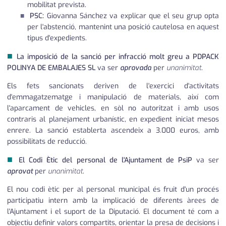
mobilitat prevista.
PSC:
Giovanna Sánchez va explicar que el seu grup opta
per l'abstenció, mantenint una posició cautelosa en aquest
tipus d'expedients.
■
La imposició de la sanció per infracció molt greu a PDPACK
POLINYA DE EMBALAJES SL
va ser
aprovada
per
unanimitat
.
Els fets sancionats deriven de l'exercici d'activitats
d'emmagatzematge i manipulació de materials, així com
l'aparcament de vehicles, en sòl no autoritzat i amb usos
contraris al planejament urbanístic, en expedient iniciat mesos
enrere. La sanció establerta ascendeix a 3.000 euros, amb
possibilitats de reducció.
■
El Codi Ètic del personal de l'Ajuntament de PsiP
va ser
aprovat
per
unanimitat
.
El nou codi ètic per al personal municipal és fruit d'un procés
participatiu intern amb la implicació de diferents àrees de
l'Ajuntament i el suport de la Diputació. El document té com a
objectiu definir valors compartits, orientar la presa de decisions i