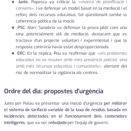
Junts:
Popescu va criticar la
«manca de planificació i
consens»
, i va defensar un model basat en la mediació i el
reforç dels recursos educatius, tot qüestionant també la
coherència política de la moció.
PSC:
Marc Sanabria va defensar la prova pilot com una
eina potencialment útil de mediació, destacant que es
tractava d'un projecte voluntari i experimental i que la
resposta contrària havia estat desproporcionada.
ERC:
En la rèplica, Pou va reafirmar que
«els problemes
educatius no es resolen amb més presència policial, sinó
amb més recursos educatius i comunitaris»
, alertant del
risc de normalitzar la vigilància als centres.
Ordre del dia: propostes d'urgència
Junts per Palau va presentar una moció d'urgència
per millorar
el sistema de tarifació variable de la taxa de residus, basada en
incidències detectades en el funcionament dels contenidors
intel·ligents
, que va ser
rebutjada
per l'equip de govern.