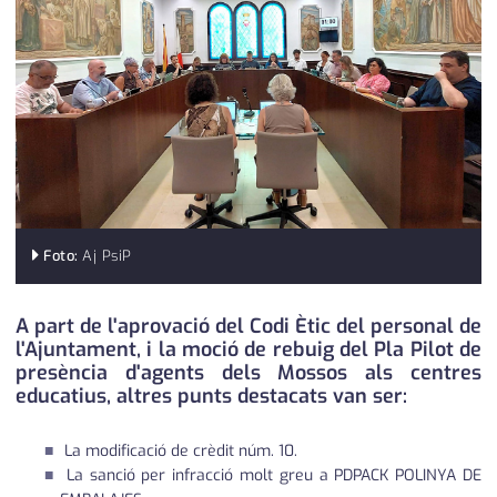
medi ambient
calendari
opinió
política
promo serveis
reportatge
salut
Foto:
Aj PsiP
serveis
A part de l'aprovació del Codi Ètic del personal de
l'Ajuntament, i la moció de rebuig del Pla Pilot de
societat
presència d'agents dels Mossos als centres
educatius, altres punts destacats van ser:
successos
urbanisme
La modificació de crèdit núm. 10.
La sanció per infracció molt greu a PDPACK POLINYA DE
editorial