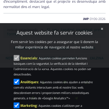
d'incompliment, destacant que el projecte es desenvolupa amb
normalitat dins el marc legal.
JMP
01
•
06
•
2026
×
El nou tanatori municipal pren
notícia relacionada
Aquest website fa servir cookies
forma
Fem servir les cookies per a assegurar que li donem la
millor experiència de navegació al nostre website.
PLE ORDINARI AJUNTAMENT MAIG
POLÍTICA
NOTÍCIES
PALAU-SOLITÀ I PLEGAMANS
L'ALZINA
Essencials:
Aquestes cookies permeten funcions
bàsiques com la seguretat, la verificació de la identitat i
l'administració de la xarxa. Aquestes cookies no poden ser
desactivades.
Analítiques:
Aquestes cookies ens ajuden a entendre
com els visitants interactuen amb el nostre lloc web,
descobreixen errors i proporcionen millors estadístiques
generals, a través de «Google Analytics™»
Marketing:
Aquestes cookies s'utilitzen per a