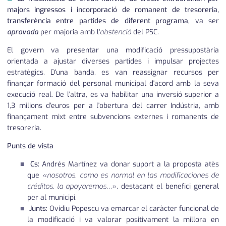
majors ingressos i incorporació de romanent de tresoreria,
transferència entre partides de diferent programa
, va ser
aprovada
per majoria amb l'
abstenció
del PSC.
El govern va presentar una modificació pressupostària
orientada a ajustar diverses partides i impulsar projectes
estratègics. D'una banda, es van reassignar recursos per
finançar formació del personal municipal d'acord amb la seva
execució real. De l'altra, es va habilitar una inversió superior a
1,3 milions d'euros per a l'obertura del carrer Indústria, amb
finançament mixt entre subvencions externes i romanents de
tresoreria.
Punts de vista
Cs:
Andrés Martínez va donar suport a la proposta atès
que
«nosotros, como es normal en las modificaciones de
créditos, la apoyaremos…»
, destacant el benefici general
per al municipi.
Junts:
Ovidiu Popescu va emarcar el caràcter funcional de
la modificació i va valorar positivament la millora en