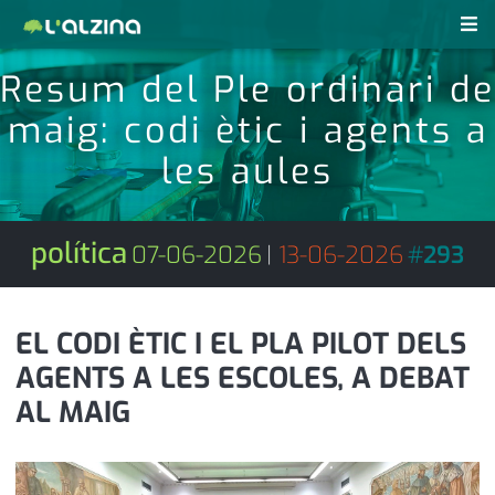
Resum del Ple ordinari de
notícies
maig: codi ètic i agents a
últimes notícies
revistes pdf
les aules
activitats
anunciants
agenda
política
07-06-2026
|
13-06-2026
#
293
subscripció
cultura
d'interès
economia
EL CODI ÈTIC I EL PLA PILOT DELS
AGENTS A LES ESCOLES, A DEBAT
empresa
contacte
AL MAIG
entrevista
farmàcies
telèfons
esports