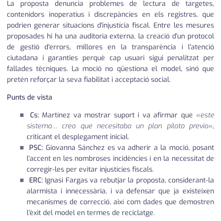
La proposta denuncia problemes de lectura de targetes,
contenidors inoperatius i discrepàncies en els registres, que
podrien generar situacions d'injustícia fiscal. Entre les mesures
proposades hi ha una auditoria externa, la creació d'un protocol
de gestió d'errors, millores en la transparència i l'atenció
ciutadana i garanties perquè cap usuari sigui penalitzat per
fallades tècniques. La moció no qüestiona el model, sinó que
pretén reforçar la seva fiabilitat i acceptació social.
Punts de vista
Cs:
Martínez va mostrar suport i va afirmar que
«este
sistema… creo que necesitaba un plan piloto previo»
,
criticant el desplegament inicial.
PSC:
Giovanna Sánchez es va adherir a la moció, posant
l'accent en les nombroses incidències i en la necessitat de
corregir-les per evitar injustícies fiscals.
ERC:
Ignasi Fargas va rebutjar la proposta, considerant-la
alarmista i innecessària, i va defensar que ja existeixen
mecanismes de correcció, així com dades que demostren
l'èxit del model en termes de reciclatge.