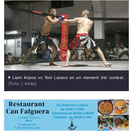
medi ambient
calendari
opinió
política
promo serveis
reportatge
salut
Liam Arjona vs Toni Lozano en un moment del combat.
serveis
[Foto: J. Aixàs].
societat
×
successos
urbanisme
editorial