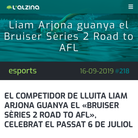
Liam Arjona guanya el
notícies
Bruiser Sèries 2 Road to
últimes notícies
revistes pdf
AFL
activitats
anunciants
agenda
esports
16-09-2019
#
218
subscripció
cultura
d'interès
economia
EL COMPETIDOR DE LLUITA LIAM
ARJONA GUANYA EL «BRUISER
empresa
contacte
SÈRIES 2 ROAD TO AFL»,
entrevista
farmàcies
CELEBRAT EL PASSAT 6 DE JULIOL
telèfons
esports