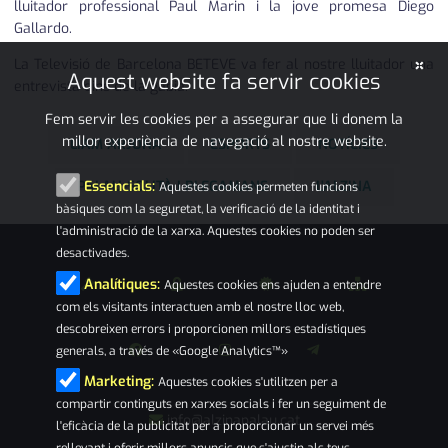
lluitador professional Paul Marin i la jove promesa Diego
Gallardo.
×
La Televisió de Barcelona BETEVE va fer al nostre lluitador una
Aquest website fa servir cookies
entrevista dins de la gàbia.
Fem servir les cookies per a assegurar que li donem la
millor experiència de navegació al nostre website.
LIAM ARJONA
ESPORTS
NOTÍCIES
PALAU-SOLITÀ I PLEGAMANS
L'ALZINA
Essencials:
Aquestes cookies permeten funcions
bàsiques com la seguretat, la verificació de la identitat i
l'administració de la xarxa. Aquestes cookies no poden ser
desactivades.
Analítiques:
Aquestes cookies ens ajuden a entendre
com els visitants interactuen amb el nostre lloc web,
descobreixen errors i proporcionen millors estadístiques
generals, a través de «Google Analytics™»
Marketing:
Aquestes cookies s'utilitzen per a
compartir continguts en xarxes socials i fer un seguiment de
info@alzinapalau.cat
l'eficàcia de la publicitat per a proporcionar un servei més
rellevant i oferir millors anuncis que s'ajustin als teus