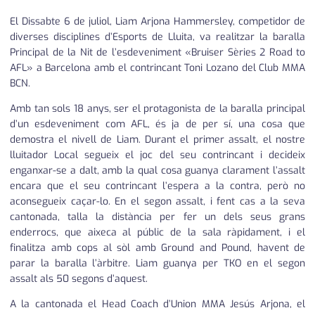
El Dissabte 6 de juliol, Liam Arjona Hammersley, competidor de
diverses disciplines d’Esports de Lluita, va realitzar la baralla
Principal de la Nit de l’esdeveniment «Bruiser Sèries 2 Road to
AFL» a Barcelona amb el contrincant Toni Lozano del Club MMA
BCN.
Amb tan sols 18 anys, ser el protagonista de la baralla principal
d’un esdeveniment com AFL, és ja de per sí, una cosa que
demostra el nivell de Liam. Durant el primer assalt, el nostre
lluitador Local segueix el joc del seu contrincant i decideix
enganxar-se a dalt, amb la qual cosa guanya clarament l’assalt
encara que el seu contrincant l’espera a la contra, però no
aconsegueix caçar-lo. En el segon assalt, i fent cas a la seva
cantonada, talla la distància per fer un dels seus grans
enderrocs, que aixeca al públic de la sala ràpidament, i el
finalitza amb cops al sòl amb Ground and Pound, havent de
parar la baralla l’àrbitre. Liam guanya per TKO en el segon
assalt als 50 segons d’aquest.
A la cantonada el Head Coach d’Union MMA Jesús Arjona, el