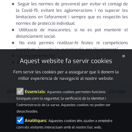
Seguir les normes de prevenció per evitar el contagi de
la Covid-19, evitant les aglomeracions i no superar les
limitacions en l'aforament i sempre que es respectin les
normes de protecció individual.
Utilització de mascaretes, si no es pot mantenir el
distanciament social.
No està permès realitzar-hi festes ni competicions
esportives
[excepte les autoritzades per l'Ajuntament]
.
×
Cal mantenir-ho net.
Aquest website fa servir cookies
Respectar els veïns que l'envolten.
Fem servir les cookies per a assegurar que li donem la
millor experiència de navegació al nostre website.
INSTAL·LACIONS CAN FALGUERA
ESPORTS
NOTÍCIES
PALAU-SOLITÀ I PLEGAMANS
L'ALZINA
Essencials:
Aquestes cookies permeten funcions
bàsiques com la seguretat, la verificació de la identitat i
l'administració de la xarxa. Aquestes cookies no poden ser
desactivades.
Analítiques:
Aquestes cookies ens ajuden a entendre
com els visitants interactuen amb el nostre lloc web,