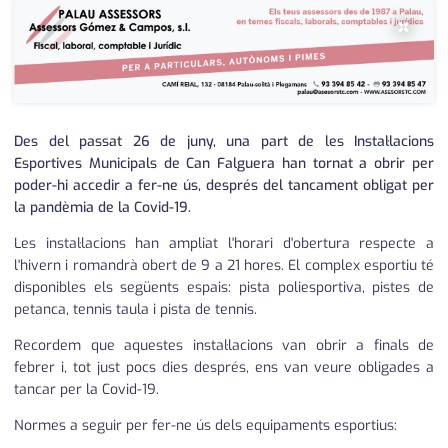
medi ambient
calendari
×
opinió
política
Des del passat 26 de juny, una part de les Instal·lacions
promo serveis
Esportives Municipals de Can Falguera han tornat a obrir per
poder-hi accedir a fer-ne ús, després del tancament obligat per
reportatge
la pandèmia de la Covid-19.
salut
Les instal·lacions han ampliat l'horari d'obertura respecte a
l'hivern i romandrà obert de 9 a 21 hores. El complex esportiu té
serveis
disponibles els següents espais: pista poliesportiva, pistes de
petanca, tennis taula i pista de tennis.
societat
Recordem que aquestes instal·lacions van obrir a finals de
successos
febrer i, tot just pocs dies després, ens van veure obligades a
tancar per la Covid-19.
urbanisme
Normes a seguir per fer-ne ús dels equipaments esportius:
editorial