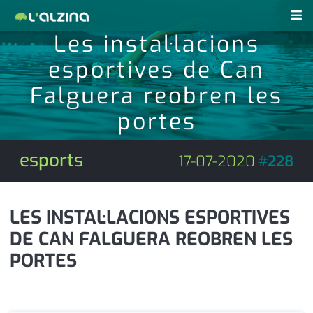
Les instal·lacions
notícies
esportives de Can
últimes notícies
Falguera reobren les
revistes pdf
portes
activitats
anunciants
agenda
esports
17-07-2020
#
228
subscripció
cultura
d'interès
economia
LES INSTAL·LACIONS ESPORTIVES
DE CAN FALGUERA REOBREN LES
empresa
contacte
PORTES
entrevista
farmàcies
telèfons
esports