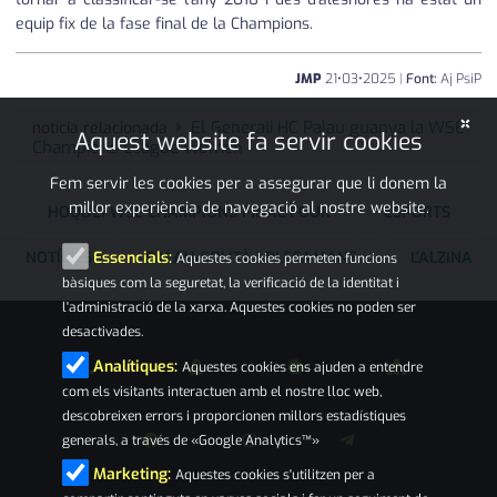
equip fix de la fase final de la Champions.
JMP
21
•
03
•
2025
|
Font:
Aj PsiP
×
El Generali HC Palau guanya la WSE
notícia relacionada
Aquest website fa servir cookies
Champions League Women
Fem servir les cookies per a assegurar que li donem la
millor experiència de navegació al nostre website.
HOQUEI WSE CHAMPIONS FINAL FOUR
ESPORTS
NOTÍCIES
PALAU-SOLITÀ I PLEGAMANS
L'ALZINA
Essencials:
Aquestes cookies permeten funcions
bàsiques com la seguretat, la verificació de la identitat i
l'administració de la xarxa. Aquestes cookies no poden ser
desactivades.
Analítiques:
Aquestes cookies ens ajuden a entendre
com els visitants interactuen amb el nostre lloc web,
descobreixen errors i proporcionen millors estadístiques
generals, a través de «Google Analytics™»
Marketing:
Aquestes cookies s'utilitzen per a