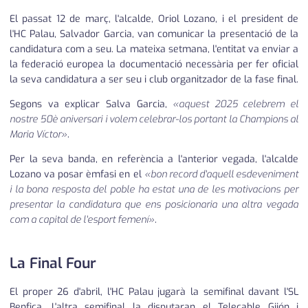
El passat 12 de març, l'alcalde, Oriol Lozano, i el president de
l'HC Palau, Salvador Garcia, van comunicar la presentació de la
candidatura com a seu. La mateixa setmana, l'entitat va enviar a
la federació europea la documentació necessària per fer oficial
la seva candidatura a ser seu i club organitzador de la fase final.
Segons va explicar Salva Garcia,
«aquest 2025 celebrem el
nostre 50è aniversari i volem celebrar-los portant la Champions al
Maria Víctor»
.
Per la seva banda, en referència a l'anterior vegada, l'alcalde
Lozano va posar èmfasi en el
«bon record d'aquell esdeveniment
i la bona resposta del poble ha estat una de les motivacions per
presentar la candidatura que ens posicionaria una altra vegada
com a capital de l'esport femení»
.
La Final Four
El proper 26 d'abril, l'HC Palau jugarà la semifinal davant l'SL
Benfica. L'altra semifinal la disputaran el Telecable Gijón i