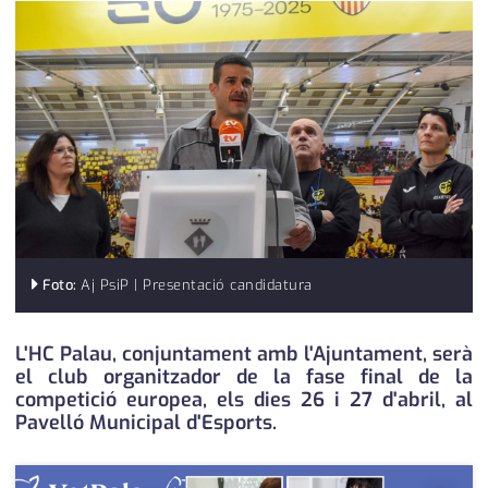
medi ambient
calendari
opinió
política
promo serveis
reportatge
salut
Foto:
Aj PsiP | Presentació candidatura
serveis
societat
L'HC Palau, conjuntament amb l'Ajuntament, serà
el club organitzador de la fase final de la
successos
competició europea, els dies 26 i 27 d'abril, al
Pavelló Municipal d'Esports.
urbanisme
editorial