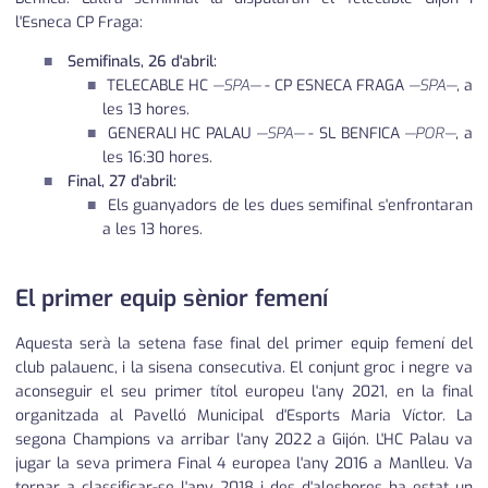
l'Esneca CP Fraga:
Semifinals, 26 d'abril:
TELECABLE HC
—SPA—
- CP ESNECA FRAGA
—SPA—
, a
les 13 hores.
GENERALI HC PALAU
—SPA—
- SL BENFICA
—POR—
, a
les 16:30 hores.
Final, 27 d'abril:
Els guanyadors de les dues semifinal s'enfrontaran
a les 13 hores.
El primer equip sènior femení
Aquesta serà la setena fase final del primer equip femení del
club palauenc, i la sisena consecutiva. El conjunt groc i negre va
aconseguir el seu primer títol europeu l'any 2021, en la final
organitzada al Pavelló Municipal d'Esports Maria Víctor. La
segona Champions va arribar l'any 2022 a Gijón. L'HC Palau va
jugar la seva primera Final 4 europea l'any 2016 a Manlleu. Va
tornar a classificar-se l'any 2018 i des d'aleshores ha estat un