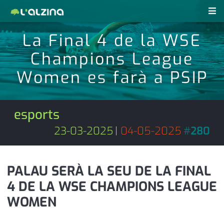
La Final 4 de la WSE
notícies
Champions League
últimes notícies
revistes pdf
Women es farà a PSIP
activitats
anunciants
agenda
esports
subscripció
cultura
23-03-2025
|
04-05-2025
#
280
d'interès
economia
PALAU SERÀ LA SEU DE LA FINAL
empresa
contacte
4 DE LA WSE CHAMPIONS LEAGUE
entrevista
farmàcies
WOMEN
telèfons
esports