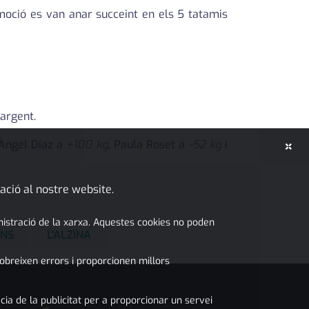
i emoció es van anar succeint en els 5 tatamis
argent.
×
 Àngel Díaz a
+100 kg
, Paula Roset a
-52 kg
i
ació al nostre website.
inistració de la xarxa. Aquestes cookies no poden
ANS
L'ALZINA
obreixen errors i proporcionen millors
cia de la publicitat per a proporcionar un servei