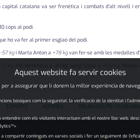
 la capital catalana va ser frenètica i combats d'alt nivell 
0 cops al podi.
que ho va fer al primer esglaó del podi.
a
-57 kg
i Marta Anton a
+78 kg
van fer-se amb les medalles d'
-73 kg
, Pol Menchaca a -81 kg, Sergi Salas a
-100 kg
, Miquel
Aquest website fa servir cookies
 per a assegurar que li donem la millor experiència de naveg
daller, per darrere de França, València i Madrid.
ons bàsiques com la seguretat, la verificació de la identitat i l'adm
ESPORTS
NOTÍCIES
PALAU-SOLITÀ I PLEGAM
 entendre com els visitants interactuen amb el nostre lloc web, desc
lytics™»
 a compartir continguts en xarxes socials i fer un seguiment de l'eficà