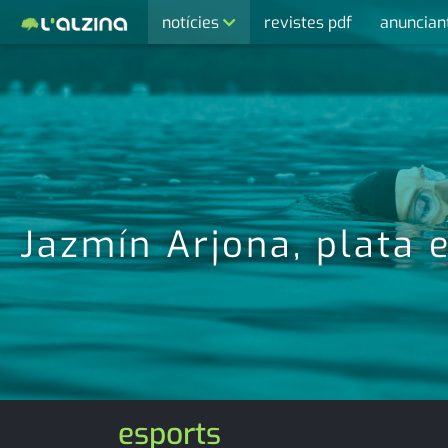
notícies
revistes pdf
anuncian
últimes notícies
activitats
agenda
cultura
economia
Jazmín Arjona, plata 
empresa
entrevista
esports
medi ambient
esports
opinió