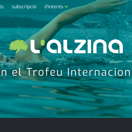
ts
subscripció
d'interès
contacte
farmàcies
telèfons
calendari
en el Trofeu Internacion