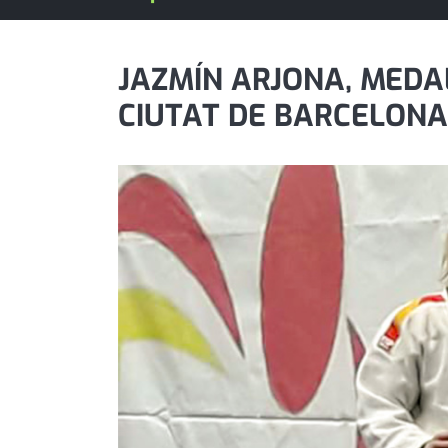
política
promo serveis
JAZMÍN ARJONA, MEDA
CIUTAT DE BARCELONA
reportatge
salut
serveis
societat
successos
urbanisme
editorial