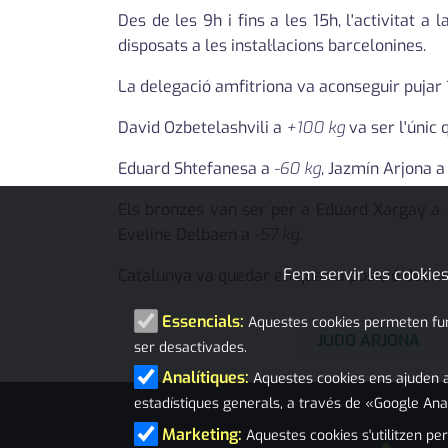
Des de les 9h i fins a les 15h, l'activitat a
disposats a les instal·lacions barcelonines.
La delegació amfitriona va aconseguir pujar 1
David Ozbetelashvili a
+100 kg
va ser l'únic 
Eduard Shtefanesa a
-60 kg
, Jazmín Arjona 
Els bronzes van ser per a Eduard Xargay a
Eveline Delbaen a
-57 kg
.
Fem servir les cookies
Catalunya va quedar en quarta posició del me
Essencials:
Aquestes cookies permeten funci
JUDO ARJONA
ser desactivades.
Analítiques:
Aquestes cookies ens ajuden a
estadístiques generals, a través de «Google Ana
Marketing:
Aquestes cookies s'utilitzen per