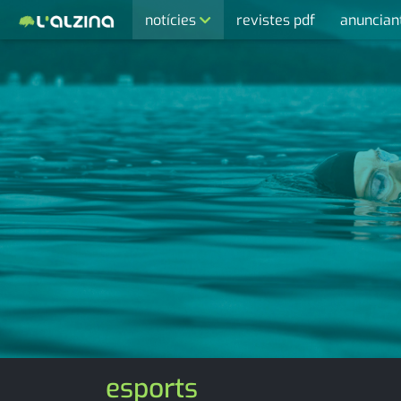
notícies
revistes pdf
anuncian
últimes notícies
activitats
agenda
cultura
economia
empresa
entrevista
esports
medi ambient
esports
opinió