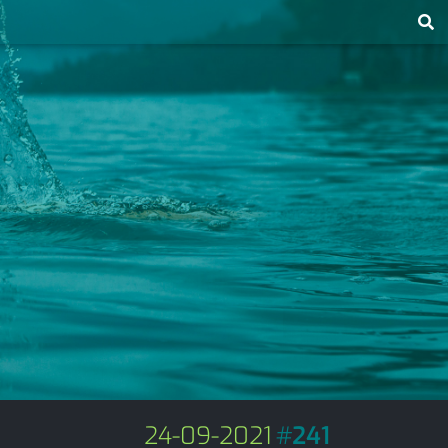
24-09-2021
#
241