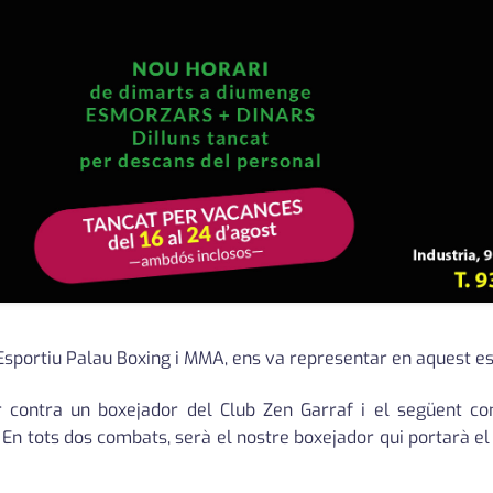
ub Esportiu Palau Boxing i MMA, ens va representar en aquest 
r contra un boxejador del Club Zen Garraf i el següent c
 En tots dos combats, serà el nostre boxejador qui portarà el