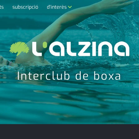
ts
subscripció
d'interès
contacte
farmàcies
telèfons
calendari
Interclub de boxa