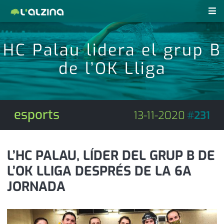
notícies
HC Palau lidera el grup B
últimes notícies
de l’OK Lliga
revistes pdf
activitats
anunciants
agenda
esports
13-11-2020
#
231
subscripció
cultura
d'interès
economia
L’HC PALAU, LÍDER DEL GRUP B DE
L’OK LLIGA DESPRÉS DE LA 6A
empresa
contacte
JORNADA
entrevista
farmàcies
telèfons
esports