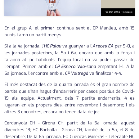
En el grup A, el primer continua sent el CP Manlleu, amb 15
punts i amb un partit menys.
Si a la 4a jornada, l’
HC Palau
va guanyar a l’
Areces EA
per 9-0, a
les jornades posteriors, la 5a i 6a, encara que amb la força i
tarannà al joc habituals, l’equip local no va poder passar de
l’empat. Primer, amb el
CP Esneca Vila-sana
empatant 1-1. A la
6a jornada, l’encontre amb el
CP Voltregà
va finalitzar 4-4.
El més destacat des de la quarta jornada és el gran nombre de
partits que s’han hagut d’endarrerir per casos positius de Covid-
19 als equips. Actualment, dels 7 partits endarrerits, 4 es
jugaran en els propers dies, entre novembre i desembre; i els
altres 3 encontres, encara no tenen data de joc.
Cerdanyola CH - Girona CH
, partit de la 5a jornada, aquest
divendres 13;
HC Borbolla - Girona CH
, també de la 5a, el 8 de
desembre; De la 6a jornada,
EO Cuencas Mineras - Telecable HC