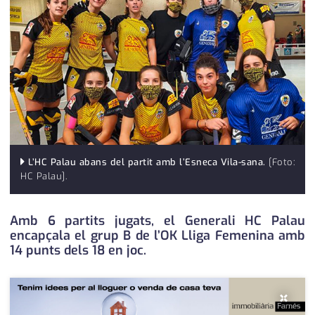
medi ambient
calendari
opinió
política
promo serveis
reportatge
salut
L’HC Palau abans del partit amb l’Esneca Vila-sana.
[Foto:
HC Palau].
serveis
Amb 6 partits jugats, el Generali HC Palau
societat
encapçala el grup B de l’OK Lliga Femenina amb
14 punts dels 18 en joc.
successos
urbanisme
×
editorial