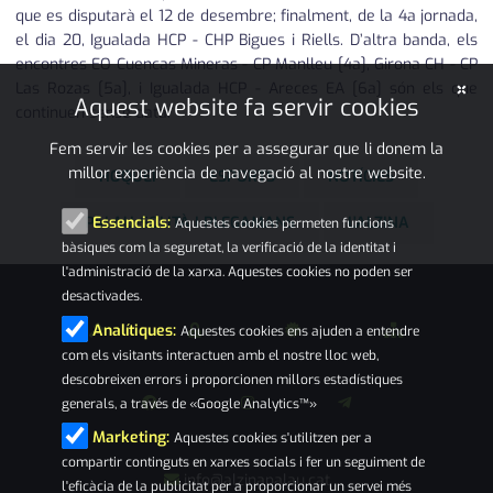
que es disputarà el 12 de desembre; finalment, de la 4a jornada,
el dia 20,
Igualada HCP - CHP Bigues i Riells
. D’altra banda, els
encontres
EO Cuencas Mineras - CP Manlleu
[4a]
,
Girona CH - CP
×
Las Rozas
[5a]
, i
Igualada HCP - Areces EA
[6a]
són els que
Aquest website fa servir cookies
continuen sense data.
Fem servir les cookies per a assegurar que li donem la
millor experiència de navegació al nostre website.
HOQUEI
ESPORTS
NOTÍCIES
PALAU-SOLITÀ I PLEGAMANS
L'ALZINA
Essencials:
Aquestes cookies permeten funcions
bàsiques com la seguretat, la verificació de la identitat i
l'administració de la xarxa. Aquestes cookies no poden ser
desactivades.
Analítiques:
Aquestes cookies ens ajuden a entendre
com els visitants interactuen amb el nostre lloc web,
descobreixen errors i proporcionen millors estadístiques
generals, a través de «Google Analytics™»
Marketing:
Aquestes cookies s'utilitzen per a
compartir continguts en xarxes socials i fer un seguiment de
info@alzinapalau.cat
l'eficàcia de la publicitat per a proporcionar un servei més