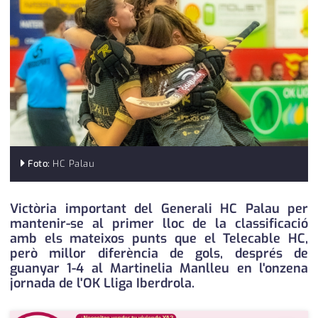
medi ambient
calendari
opinió
política
promo serveis
reportatge
salut
Foto:
HC Palau
serveis
Victòria important del Generali HC Palau per
mantenir-se al primer lloc de la classificació
societat
amb els mateixos punts que el Telecable HC,
però millor diferència de gols, després de
successos
guanyar 1-4 al Martinelia Manlleu en l'onzena
jornada de l'OK Lliga Iberdrola.
urbanisme
editorial