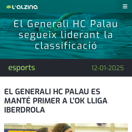
El Generali HC Palau
notícies
segueix liderant la
últimes notícies
revistes pdf
classificació
activitats
anunciants
agenda
esports
12-01-2025
subscripció
cultura
d'interès
economia
EL GENERALI HC PALAU ES
MANTÉ PRIMER A L'OK LLIGA
empresa
contacte
IBERDROLA
entrevista
farmàcies
telèfons
esports