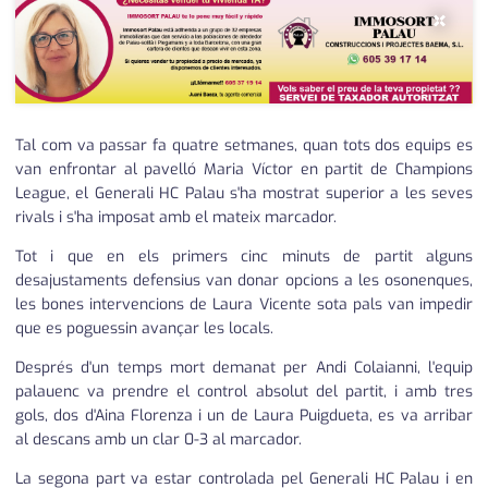
×
Tal com va passar fa quatre setmanes, quan tots dos equips es
van enfrontar al pavelló Maria Víctor en partit de Champions
League, el Generali HC Palau s'ha mostrat superior a les seves
rivals i s'ha imposat amb el mateix marcador.
Tot i que en els primers cinc minuts de partit alguns
desajustaments defensius van donar opcions a les osonenques,
les bones intervencions de Laura Vicente sota pals van impedir
que es poguessin avançar les locals.
Després d'un temps mort demanat per Andi Colaianni, l'equip
palauenc va prendre el control absolut del partit, i amb tres
gols, dos d'Aina Florenza i un de Laura Puigdueta, es va arribar
al descans amb un clar 0-3 al marcador.
La segona part va estar controlada pel Generali HC Palau i en