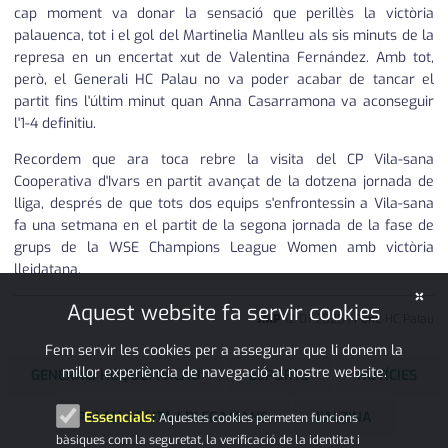
cap moment va donar la sensació que perillès la victòria
palauenca, tot i el gol del Martinelia Manlleu als sis minuts de la
represa en un encertat xut de Valentina Fernández. Amb tot,
però, el Generali HC Palau no va poder acabar de tancar el
partit fins l'últim minut quan Anna Casarramona va aconseguir
l'1-4 definitiu.
Recordem que ara toca rebre la visita del CP Vila-sana
Cooperativa d'Ivars en partit avançat de la dotzena jornada de
lliga, després de que tots dos equips s'enfrontessin a Vila-sana
fa una setmana en el partit de la segona jornada de la fase de
grups de la WSE Champions League Women amb victòria
lleidatana.
×
Aquest website fa servir cookies
JMP
12
•
01
•
2025
|
Font:
HC Palau
Fem servir les cookies per a assegurar que li donem la
millor experiència de navegació al nostre website.
GENERALI HOQUEI PALAU
ESPORTS
NOTÍCIES
PALAU-SOLITÀ I PLEGAMANS
L'ALZINA
Essencials:
Aquestes cookies permeten funcions
bàsiques com la seguretat, la verificació de la identitat i