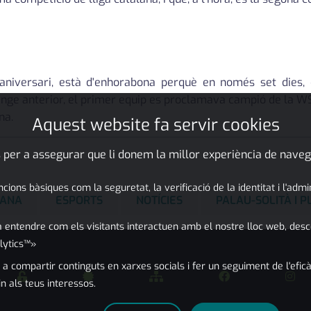
 aniversari, està d'enhorabona perquè en només set dies,
enge anterior, el primer equip es proclamava campió de la WS
na.
Aquest website fa servir cookies
 per a assegurar que li donem la millor experiència de naveg
ons bàsiques com la seguretat, la verificació de la identitat i l'adm
LANA
ESPORTS
NOTÍCIES
PALAU-SOLITÀ I 
 entendre com els visitants interactuen amb el nostre lloc web, desc
lytics™»
 a compartir continguts en xarxes socials i fer un seguiment de l'eficà
in als teus interessos.