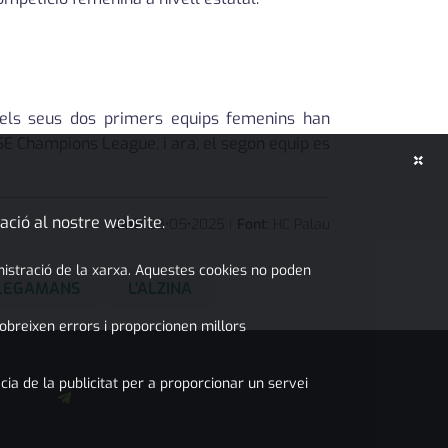
 els seus dos primers equips femenins han
E Champions League, i ara, el segon equip es
×
ació al nostre website.
JMP
08
•
05
•
2025
|
Font:
HC Palau
inistració de la xarxa. Aquestes cookies no poden
PLEGAMANS
L'ALZINA
obreixen errors i proporcionen millors
cia de la publicitat per a proporcionar un servei