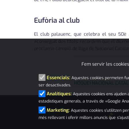
Eufòria al club
El club palauenc, que celebra el seu 50è
aconseguit dos títols: recordem que el dium
proclama campió de lliga de Nacional Catala
Fem servir les cookies
Essencials:
Aquestes cookies permeten funci
HOQUEI NACIONAL CATA
ser desactivades.
Analítiques:
Aquestes cookies ens ajuden a
estadístiques generals, a través de «Google Ana
Marketing:
Aquestes cookies s'utilitzen per
més rellevant i oferir millors anuncis que s'ajust