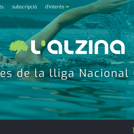
ts
subscripció
d'interès
contacte
farmàcies
telèfons
calendari
s de la lliga Nacional