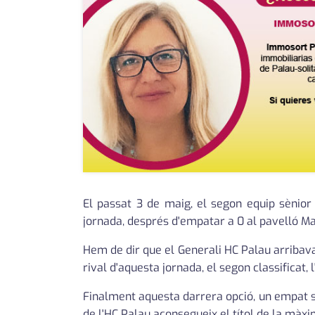
El passat 3 de maig, el segon equip sènior
jornada, després d'empatar a 0 al pavelló Mar
Hem de dir que el Generali HC Palau arribava
rival d'aquesta jornada, el segon classificat, 
Finalment aquesta darrera opció, un empat se
de l'HC Palau aconsegueix el títol de la màxim