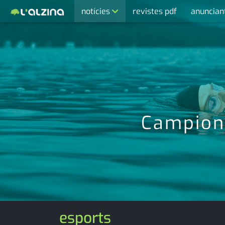
notícies
revistes pdf
anuncian
últimes notícies
activitats
agenda
cultura
economia
Campione
empresa
entrevista
esports
medi ambient
esports
opinió