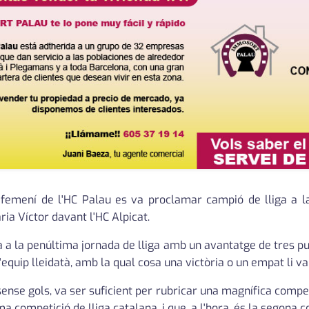
 femení de l'HC Palau es va proclamar campió de lliga a l
ia Víctor davant l'HC Alpicat.
 a la penúltima jornada de lliga amb un avantatge de tres punt
l'equip lleidatà, amb la qual cosa una victòria o un empat li val
nse gols, va ser suficient per rubricar una magnífica competi
a competició de lliga catalana, i que, a l'hora, és la segona 